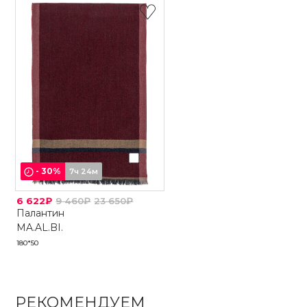
-
30
%
7ч 24м
6 622₽
9 460₽
23 650₽
Палантин
MA.AL.BI.
180*50
РЕКОМЕНДУЕМ