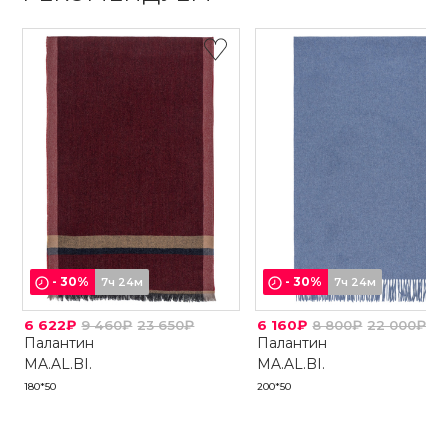
-
30
%
-
30
%
7ч 24м
7ч 24м
6 622₽
9 460₽
23 650₽
6 160₽
8 800₽
22 000₽
Палантин
Палантин
MA.AL.BI.
MA.AL.BI.
180*50
200*50