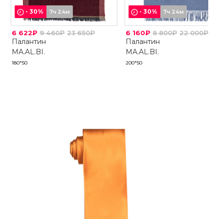
-
30
%
-
30
%
7ч 24м
7ч 24м
6 622₽
9 460₽
23 650₽
6 160₽
8 800₽
22 000₽
Палантин
Палантин
MA.AL.BI.
MA.AL.BI.
180*50
200*50