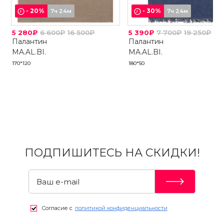
-
20
%
-
30
%
7ч 24м
7ч 24м
5 280₽
6 600₽
16 500₽
5 390₽
7 700₽
19 250₽
Палантин
Палантин
MA.AL.BI.
MA.AL.BI.
170*120
180*50
ПОДПИШИТЕСЬ НА СКИДКИ!
Согласие с
политикой конфиденциальности