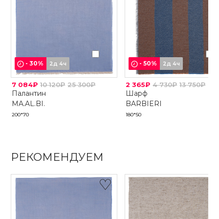
-
30
%
-
50
%
2д 4ч
2д 4ч
7 084₽
10 120₽
25 300₽
2 365₽
4 730₽
13 750₽
Палантин
Шарф
MA.AL.BI.
BARBIERI
200*70
180*50
РЕКОМЕНДУЕМ