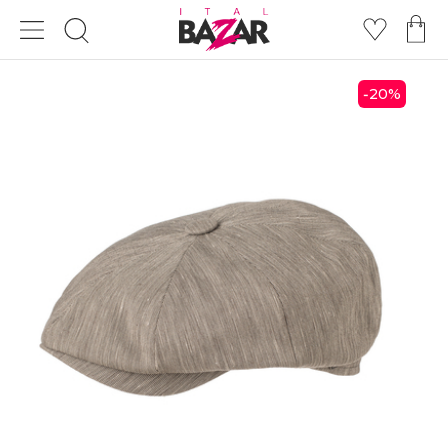
20
%
-