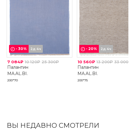
-
30
%
-
20
%
2д 4ч
2д 4ч
7 084₽
10 120₽
25 300₽
10 560₽
13 200₽
33 000₽
Палантин
Палантин
MA.AL.BI.
MA.AL.BI.
200*70
200*75
ВЫ НЕДАВНО СМОТРЕЛИ