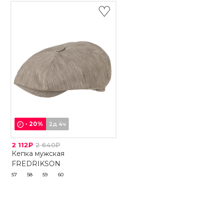
-
20
%
2д 4ч
2 112₽
2 640₽
Кепка мужская
FREDRIKSON
57
58
59
60