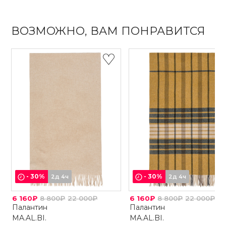
ВОЗМОЖНО, ВАМ ПОНРАВИТСЯ
-
30
%
-
30
%
2д 4ч
2д 4ч
6 160₽
8 800₽
22 000₽
6 160₽
8 800₽
22 000₽
Палантин
Палантин
MA.AL.BI.
MA.AL.BI.