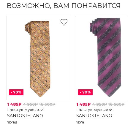
ВОЗМОЖНО, ВАМ ПОНРАВИТСЯ
-
70
%
-
70
%
1 485₽
4 950₽
16 500₽
1 485₽
4 950₽
16 500₽
Галстук мужской
Галстук мужской
SANTOSTEFANO
SANTOSTEFANO
150*8,5
150*8