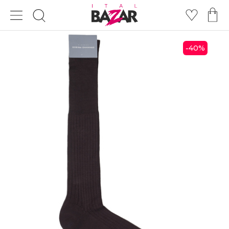
40
%
-