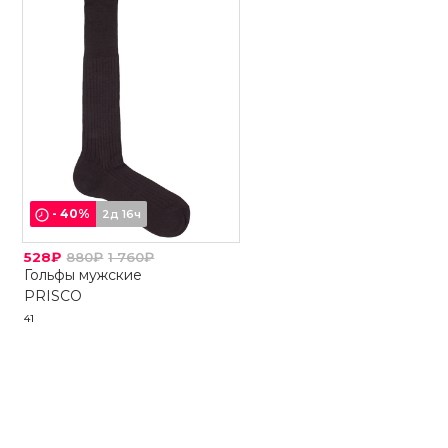
-
40
%
2д 16ч
528₽
880₽
1 760₽
Гольфы мужские
PRISCO
41