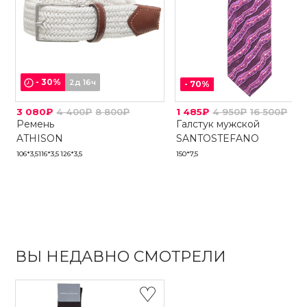
-
30
%
2д 16ч
-
70
%
3 080₽
4 400₽
8 800₽
1 485₽
4 950₽
16 500₽
Ремень
Галстук мужской
ATHISON
SANTOSTEFANO
106*3,5
116*3,5
126*3,5
150*7,5
ВЫ НЕДАВНО СМОТРЕЛИ