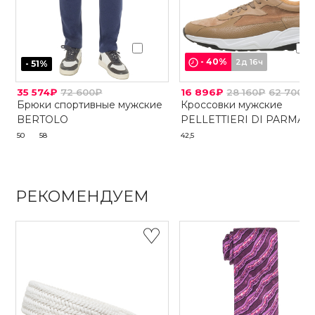
-
40
%
2д 16ч
-
51
%
35 574₽
72 600₽
16 896₽
28 160₽
62 700₽
Брюки спортивные мужские
Кроссовки мужские
BERTOLO
PELLETTIERI DI PARMA
50
58
42,5
РЕКОМЕНДУЕМ