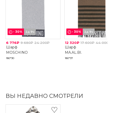
-
30
%
-
30
%
2д 9ч
2д 9ч
6 776₽
9 680₽
24 200₽
12 320₽
17 600₽
44 000₽
Шарф
Шарф
MOSCHINO
MA.AL.BI.
180*30
180*37
ВЫ НЕДАВНО СМОТРЕЛИ