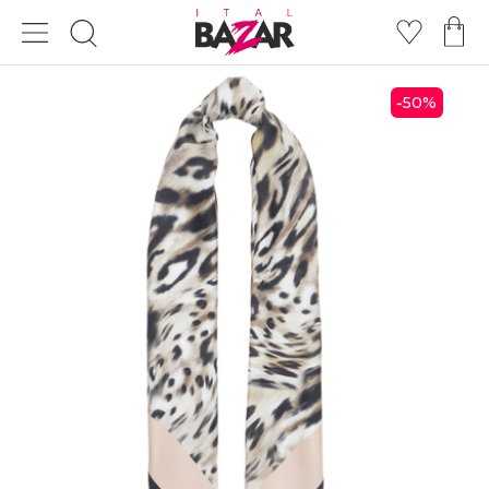
50
%
-