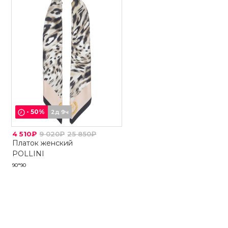
-
50
%
2д 9ч
4 510₽
9 020₽
25 850₽
Платок женский
POLLINI
90*90