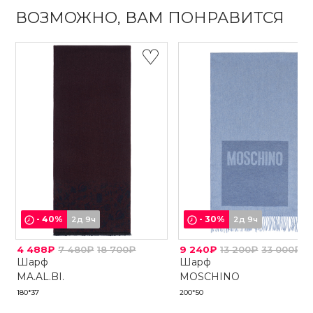
ВОЗМОЖНО, ВАМ ПОНРАВИТСЯ
-
40
%
-
30
%
2д 9ч
2д 9ч
4 488₽
7 480₽
18 700₽
9 240₽
13 200₽
33 000₽
Шарф
Шарф
MA.AL.BI.
MOSCHINO
180*37
200*50