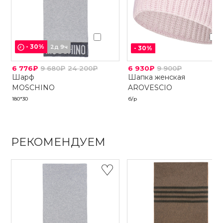
-
30
%
2д 9ч
-
30
%
6 776₽
9 680₽
24 200₽
6 930₽
9 900₽
Шарф
Шапка женская
MOSCHINO
AROVESCIO
180*30
б/р
РЕКОМЕНДУЕМ