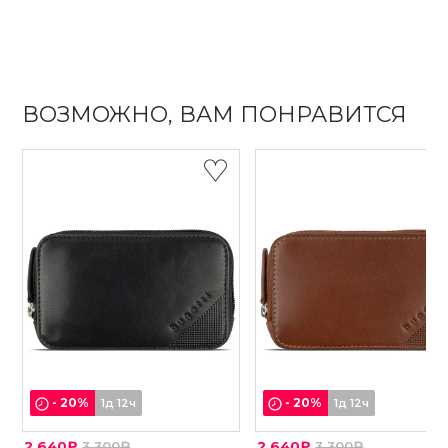
ВОЗМОЖНО, ВАМ ПОНРАВИТСЯ
-
20
%
-
20
%
1д 12ч
1д 12ч
2 640₽
3 300₽
2 640₽
3 300₽