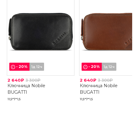
-
20
%
-
20
%
1д 12ч
1д 12ч
2 640₽
3 300₽
2 640₽
3 300₽
Ключница Nobile
Ключница Nobile
BUGATTI
BUGATTI
11,5*7*1,5
11,5*7*1,5