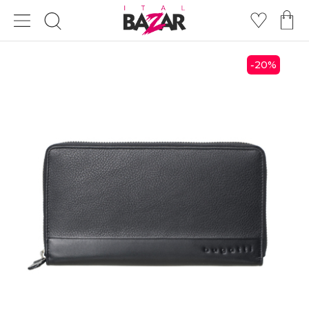
20
%
-