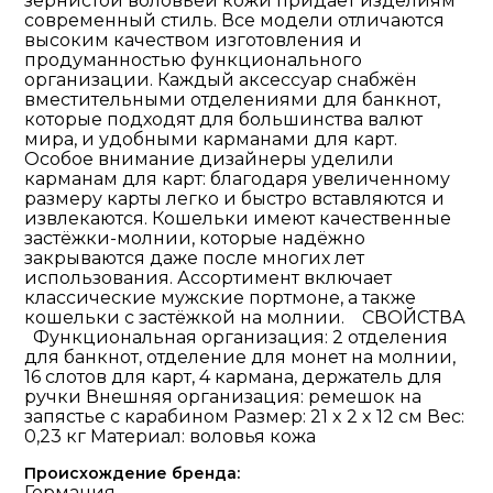
зернистой воловьей кожи придаёт изделиям
современный стиль. Все модели отличаются
высоким качеством изготовления и
продуманностью функционального
организации. Каждый аксессуар снабжён
вместительными отделениями для банкнот,
которые подходят для большинства валют
мира, и удобными карманами для карт.
Особое внимание дизайнеры уделили
карманам для карт: благодаря увеличенному
размеру карты легко и быстро вставляются и
извлекаются. Кошельки имеют качественные
застёжки-молнии, которые надёжно
закрываются даже после многих лет
использования. Ассортимент включает
классические мужские портмоне, а также
кошельки с застёжкой на молнии. СВОЙСТВА
Функциональная организация: 2 отделения
для банкнот, отделение для монет на молнии,
16 слотов для карт, 4 кармана, держатель для
ручки Внешняя организация: ремешок на
запястье с карабином Размер: 21 x 2 x 12 см Вес:
0,23 кг Материал: воловья кожа
Происхождение бренда:
Германия