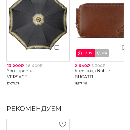
-
20
%
1д 12ч
13 200₽
26 400₽
2 640₽
3 300₽
Зонт-трость
Ключница Nobile
VERSACE
BUGATTI
D107,L78
11,5*7*1,5
РЕКОМЕНДУЕМ