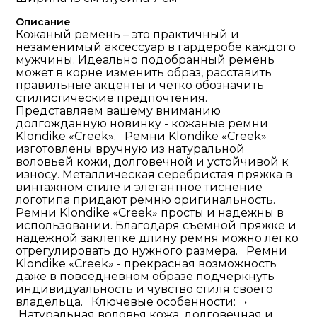
Описание
Кожаный ремень – это практичный и
незаменимый аксессуар в гардеробе каждого
мужчины. Идеально подобранный ремень
может в корне изменить образ, расставить
правильные акценты и четко обозначить
стилистические предпочтения.
Представляем вашему вниманию
долгожданную новинку - кожаные ремни
Klondike «Creek». Ремни Klondike «Creek»
изготовлены вручную из натуральной
воловьей кожи, долговечной и устойчивой к
износу. Металлическая серебристая пряжка в
винтажном стиле и элегантное тиснение
логотипа придают ремню оригинальность.
Ремни Klondike «Creek» просты и надежны в
использовании. Благодаря съёмной пряжке и
надежной заклёпке длину ремня можно легко
отрегулировать до нужного размера. Ремни
Klondike «Creek» - прекрасная возможность
даже в повседневном образе подчеркнуть
индивидуальность и чувство стиля своего
владельца. Ключевые особенности: •
Натуральная воловья кожа, долговечная и