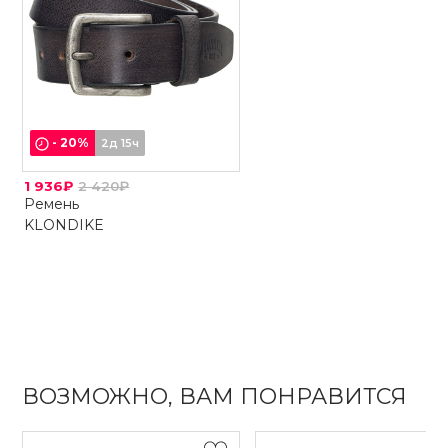
-
20
%
2д 15ч
1 936₽
2 420₽
Ремень
KLONDIKE
ВОЗМОЖНО, ВАМ ПОНРАВИТСЯ