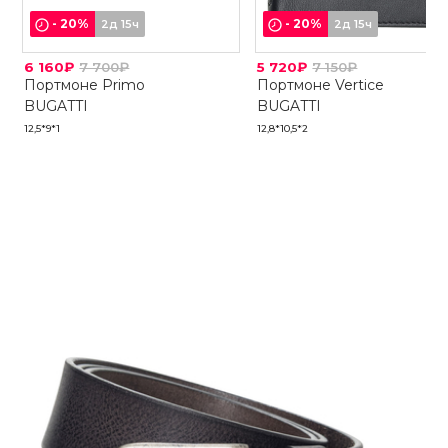
-
20
%
-
20
%
2д 15ч
2д 15ч
6 160₽
7 700₽
5 720₽
7 150₽
Портмоне Primo
Портмоне Vertice
BUGATTI
BUGATTI
12,5*9*1
12,8*10,5*2