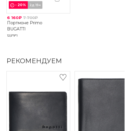
-
20
%
2д 15ч
6 160₽
7 700₽
Портмоне Primo
BUGATTI
12,5*9*1
РЕКОМЕНДУЕМ