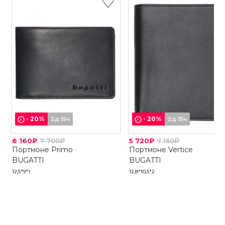
-
20
%
-
20
%
2д 15ч
2д 15ч
6 160₽
7 700₽
5 720₽
7 150₽
Портмоне Primo
Портмоне Vertice
BUGATTI
BUGATTI
12,5*9*1
12,8*10,5*2