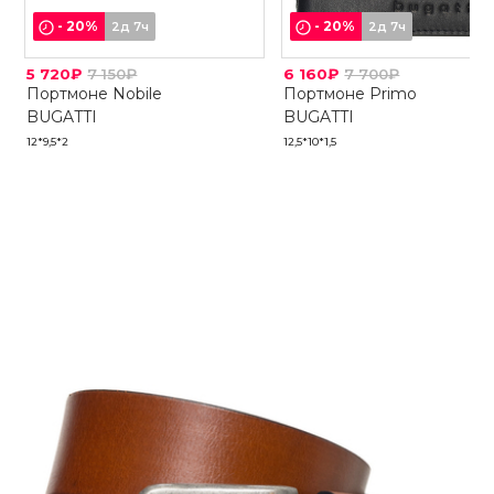
-
20
%
-
20
%
2д 7ч
2д 7ч
5 720₽
7 150₽
6 160₽
7 700₽
Портмоне Nobile
Портмоне Primo
BUGATTI
BUGATTI
12*9,5*2
12,5*10*1,5