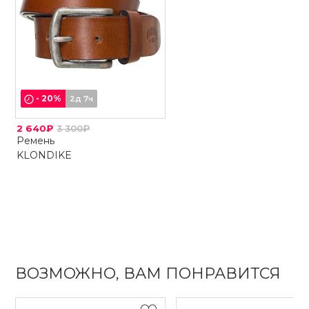
-
20
%
2д 7ч
2 640₽
3 300₽
Ремень
KLONDIKE
ВОЗМОЖНО, ВАМ ПОНРАВИТСЯ