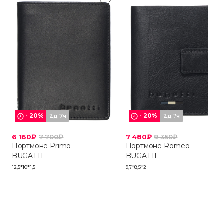
-
20
%
-
20
%
2д 7ч
2д 7ч
6 160₽
7 700₽
7 480₽
9 350₽
Портмоне Primo
Портмоне Romeo
BUGATTI
BUGATTI
12,5*10*1,5
9,7*8,5*2