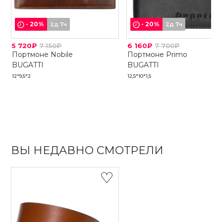
-
20
%
-
20
%
2д 7ч
2д 7ч
5 720₽
7 150₽
6 160₽
7 700₽
Портмоне Nobile
Портмоне Primo
BUGATTI
BUGATTI
12*9,5*2
12,5*10*1,5
ВЫ НЕДАВНО СМОТРЕЛИ