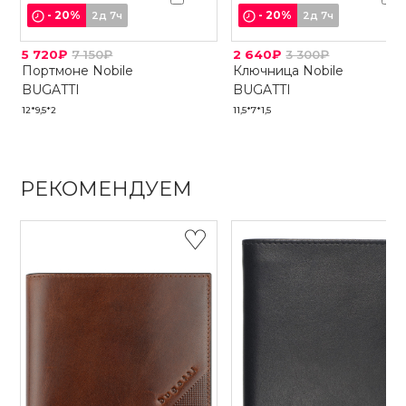
-
20
%
-
20
%
2д 7ч
2д 7ч
5 720₽
7 150₽
2 640₽
3 300₽
Портмоне Nobile
Ключница Nobile
BUGATTI
BUGATTI
12*9,5*2
11,5*7*1,5
РЕКОМЕНДУЕМ