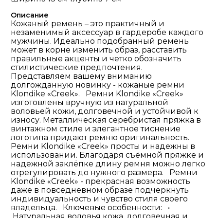
Описание
Кожаный ремень – это практичный и
незаменимый аксессуар в гардеробе каждого
мужчины. Идеально подобранный ремень
может в корне изменить образ, расставить
правильные акценты и четко обозначить
стилистические предпочтения.
Представляем вашему вниманию
долгожданную новинку - кожаные ремни
Klondike «Creek». Ремни Klondike «Creek»
изготовлены вручную из натуральной
воловьей кожи, долговечной и устойчивой к
износу. Металлическая серебристая пряжка в
винтажном стиле и элегантное тиснение
логотипа придают ремню оригинальность.
Ремни Klondike «Creek» просты и надежны в
использовании. Благодаря съёмной пряжке и
надежной заклёпке длину ремня можно легко
отрегулировать до нужного размера. Ремни
Klondike «Creek» - прекрасная возможность
даже в повседневном образе подчеркнуть
индивидуальность и чувство стиля своего
владельца. Ключевые особенности: •
Натуральная воловья кожа, долговечная и