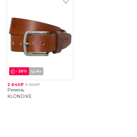
-
20
%
1д 16ч
2 640₽
3 300₽
Ремень
KLONDIKE