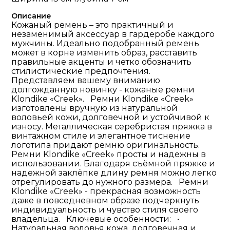
Описание
Кожаный ремень – это практичный и
незаменимый аксессуар в гардеробе каждого
мужчины. Идеально подобранный ремень
может в корне изменить образ, расставить
правильные акценты и четко обозначить
стилистические предпочтения.
Представляем вашему вниманию
долгожданную новинку - кожаные ремни
Klondike «Creek». Ремни Klondike «Creek»
изготовлены вручную из натуральной
воловьей кожи, долговечной и устойчивой к
износу. Металлическая серебристая пряжка в
винтажном стиле и элегантное тиснение
логотипа придают ремню оригинальность.
Ремни Klondike «Creek» просты и надежны в
использовании. Благодаря съёмной пряжке и
надежной заклёпке длину ремня можно легко
отрегулировать до нужного размера. Ремни
Klondike «Creek» - прекрасная возможность
даже в повседневном образе подчеркнуть
индивидуальность и чувство стиля своего
владельца. Ключевые особенности: •
Натуральная воловья кожа, долговечная и