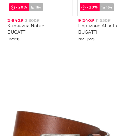
-
20
%
-
20
%
1д 16ч
1д 16ч
2 640₽
3 300₽
9 240₽
11 550₽
Ключница Nobile
Портмоне Atlanta
BUGATTI
BUGATTI
11,5*7*1,5
19,5*10,5*2,5