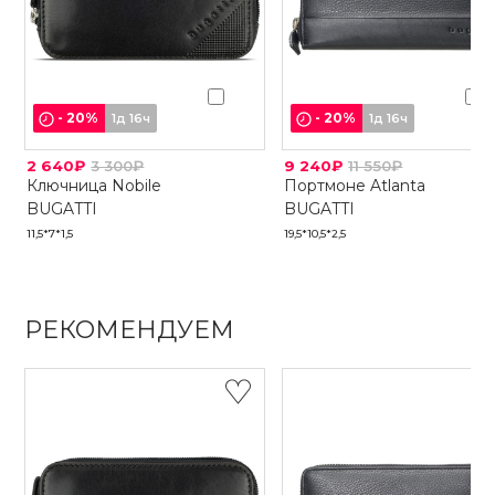
-
20
%
-
20
%
1д 16ч
1д 16ч
2 640₽
3 300₽
9 240₽
11 550₽
Ключница Nobile
Портмоне Atlanta
BUGATTI
BUGATTI
11,5*7*1,5
19,5*10,5*2,5
РЕКОМЕНДУЕМ