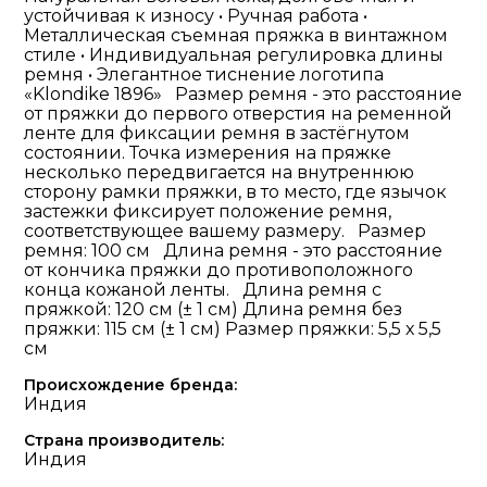
устойчивая к износу • Ручная работа •
Металлическая съемная пряжка в винтажном
стиле • Индивидуальная регулировка длины
ремня • Элегантное тиснение логотипа
«Klondike 1896» Размер ремня - это расстояние
от пряжки до первого отверстия на ременной
ленте для фиксации ремня в застёгнутом
состоянии. Точка измерения на пряжке
несколько передвигается на внутреннюю
сторону рамки пряжки, в то место, где язычок
застежки фиксирует положение ремня,
соответствующее вашему размеру. Размер
ремня: 100 см Длина ремня - это расстояние
от кончика пряжки до противоположного
конца кожаной ленты. Длина ремня с
пряжкой: 120 см (± 1 см) Длина ремня без
пряжки: 115 см (± 1 см) Размер пряжки: 5,5 х 5,5
см
Происхождение бренда:
Индия
Страна производитель:
Индия