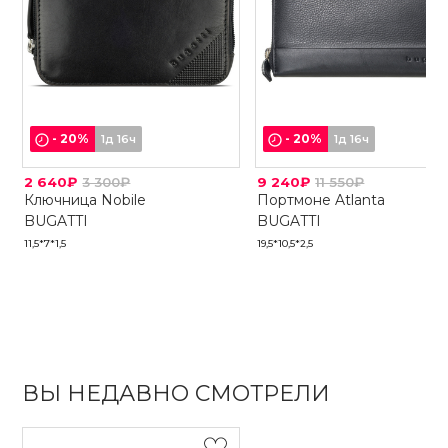
-
20
%
-
20
%
1д 16ч
1д 16ч
2 640₽
3 300₽
9 240₽
11 550₽
Ключница Nobile
Портмоне Atlanta
BUGATTI
BUGATTI
11,5*7*1,5
19,5*10,5*2,5
ВЫ НЕДАВНО СМОТРЕЛИ