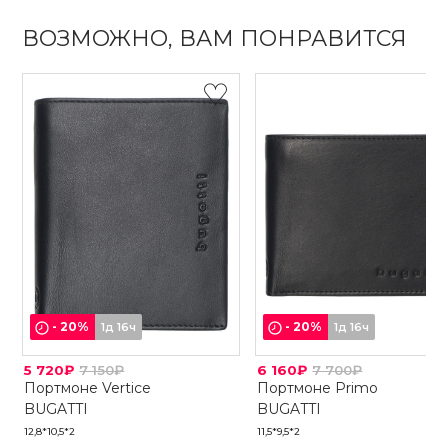
ВОЗМОЖНО, ВАМ ПОНРАВИТСЯ
-
20
%
-
20
%
1д 16ч
1д 16ч
5 720₽
7 150₽
6 160₽
7 700₽
Портмоне Vertice
Портмоне Primo
BUGATTI
BUGATTI
12,8*10,5*2
11,5*9,5*2