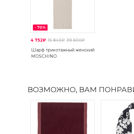
-
70
%
4 752₽
15 840₽
39 600₽
Шарф трикотажный женский
MOSCHINO
ВОЗМОЖНО, ВАМ ПОНРАВ