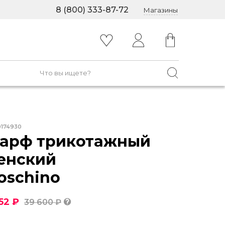
8 (800) 333-87-72
Магазины
0174930
арф трикотажный
енский
oschino
52 ₽
39 600 ₽