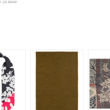
₽
23 650₽