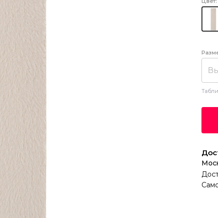
Цвет:
Разм
Вы
Табли
Дос
Мос
Дост
Само