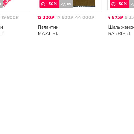
-
30
%
-
50
%
ч
2д 11ч
2
19 800₽
12 320₽
17 600₽
44 000₽
4 675₽
9 3
ий
Палантин
Шаль женс
TI
MA.AL.BI.
BARBIERI