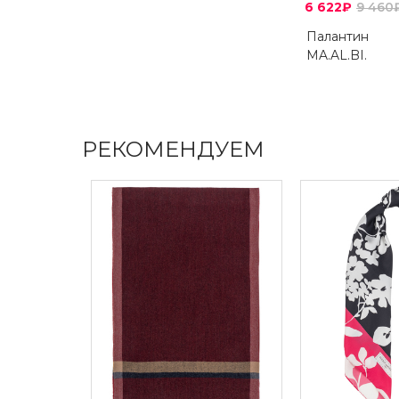
6 622₽
9 460
Палантин
MA.AL.BI.
РЕКОМЕНДУЕМ