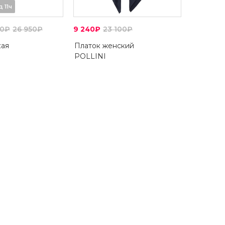
д 11ч
50₽
26 950₽
9 240₽
23 100₽
кая
Платок женский
POLLINI