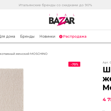
Итальянские бренды со скидками до 90%
Для дома
Бренды
Новинки
Распродажа
котажный женский MOSCHINO
Арт.
-
70
%
Ш
ж
M
4 7