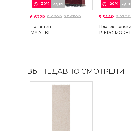
-
30
%
-
20
%
2д 11ч
2д 11
6 622₽
9 460₽
23 650₽
5 544₽
6 930₽
Палантин
Платок женск
MA.AL.BI.
PIERO MORET
ВЫ НЕДАВНО СМОТРЕЛИ