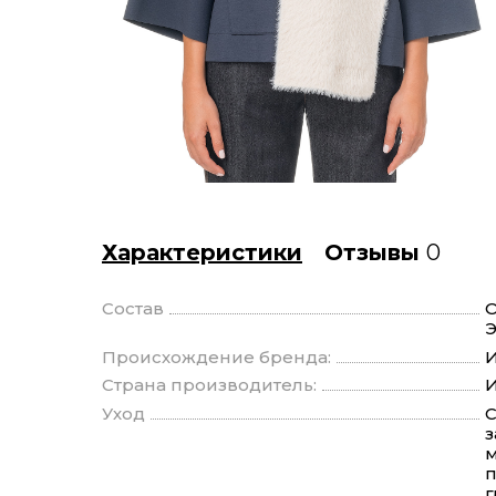
Характеристики
Отзывы
0
Состав
О
Э
Происхождение бренда:
И
Страна производитель:
И
Уход
С
з
м
п
г