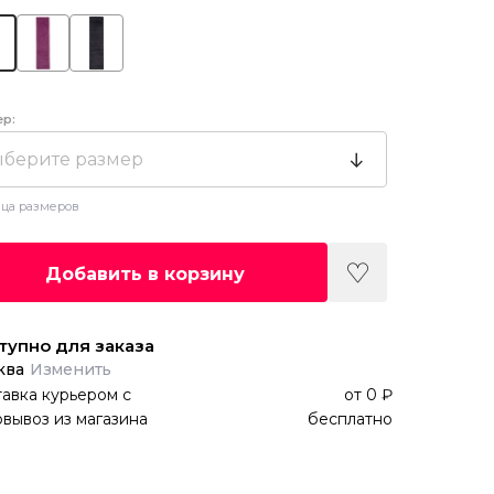
ер:
берите размер
ца размеров
Добавить в корзину
тупно для заказа
ква
Изменить
авка курьером
с
от
0 ₽
вывоз из магазина
бесплатно