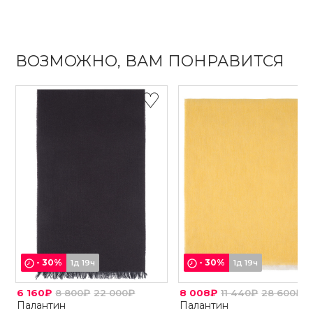
ВОЗМОЖНО, ВАМ ПОНРАВИТСЯ
-
30
%
-
30
%
1д 19ч
1д 19ч
6 160₽
8 800₽
22 000₽
8 008₽
11 440₽
28 600₽
Палантин
Палантин