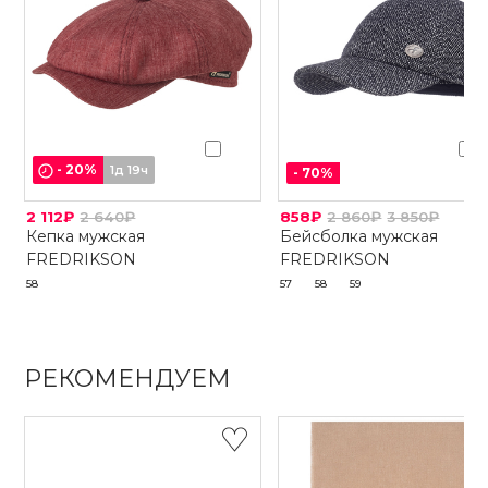
-
20
%
1д 19ч
-
70
%
2 112₽
2 640₽
858₽
2 860₽
3 850₽
Кепка мужская
Бейсболка мужская
FREDRIKSON
FREDRIKSON
58
57
58
59
РЕКОМЕНДУЕМ