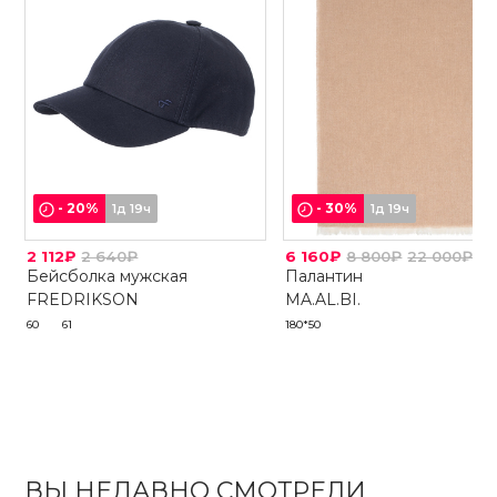
-
20
%
-
30
%
1д 19ч
1д 19ч
2 112₽
2 640₽
6 160₽
8 800₽
22 000₽
Бейсболка мужская
Палантин
FREDRIKSON
MA.AL.BI.
60
61
180*50
ВЫ НЕДАВНО СМОТРЕЛИ