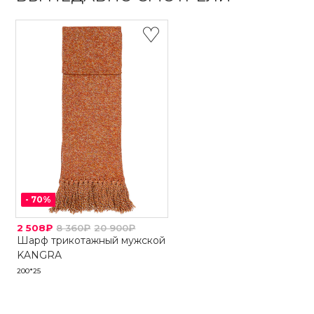
-
70
%
2 508₽
8 360₽
20 900₽
Шарф трикотажный мужской
KANGRA
200*25