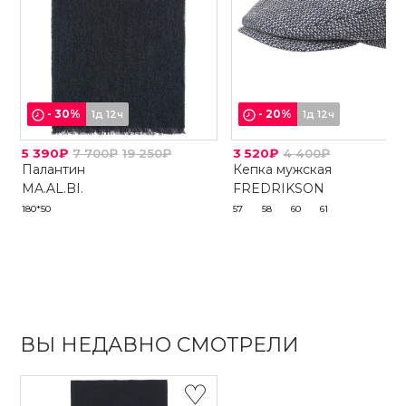
-
30
%
-
20
%
1д 12ч
1д 12ч
5 390₽
7 700₽
19 250₽
3 520₽
4 400₽
Палантин
Кепка мужская
MA.AL.BI.
FREDRIKSON
180*50
57
58
60
61
ВЫ НЕДАВНО СМОТРЕЛИ