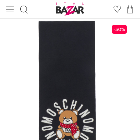
30
%
-