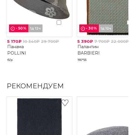
-
50
%
-
30
%
1д 12ч
1д 12ч
5 170₽
10 340₽
29 700₽
5 390₽
7 700₽
22 000₽
Панама
Палантин
POLLINI
BARBIERI
б/р
190*55
РЕКОМЕНДУЕМ