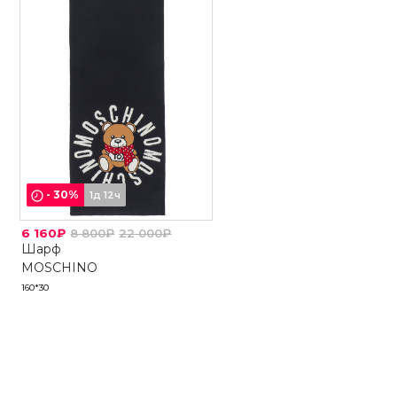
-
30
%
1д 12ч
6 160₽
8 800₽
22 000₽
Шарф
MOSCHINO
160*30