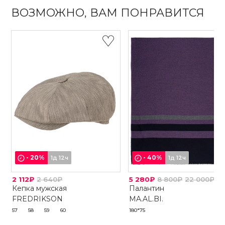
ВОЗМОЖНО, ВАМ ПОНРАВИТСЯ
-
20
%
-
40
%
1д 12ч
1д 12ч
2 112₽
2 640₽
5 280₽
8 800₽
22 000₽
Кепка мужская
Палантин
FREDRIKSON
MA.AL.BI.
57
58
59
60
180*75