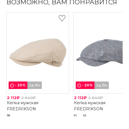
ВОЗМОЖНО, ВАМ ПОНРАВИТСЯ
-
20
%
-
20
%
2д 15ч
2д 15ч
2 112₽
2 640₽
2 112₽
2 640₽
Кепка мужская
Кепка мужская
FREDRIKSON
FREDRIKSON
58
61
62