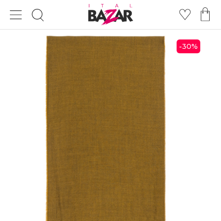
30
%
-