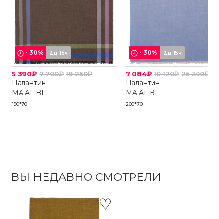
-
30
%
-
30
%
2д 15ч
2д 15ч
5 390₽
7 700₽
19 250₽
7 084₽
10 120₽
25 300₽
Палантин
Палантин
MA.AL.BI.
MA.AL.BI.
190*70
200*70
ВЫ НЕДАВНО СМОТРЕЛИ