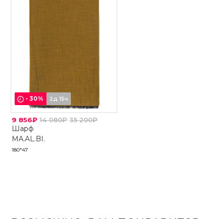
-
30
%
2д 15ч
9 856₽
14 080₽
35 200₽
Шарф
MA.AL.BI.
180*47