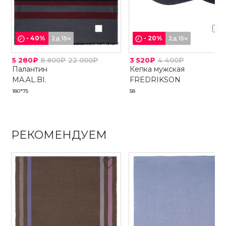
-
40
%
-
20
%
2д 15ч
2д 15ч
5 280₽
8 800₽
22 000₽
3 520₽
4 400₽
Палантин
Кепка мужская
MA.AL.BI.
FREDRIKSON
180*75
58
РЕКОМЕНДУЕМ