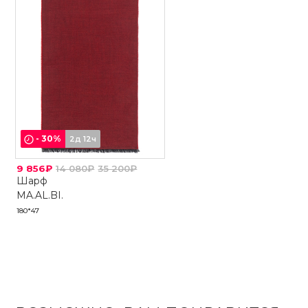
-
30
%
2д 12ч
9 856₽
14 080₽
35 200₽
Шарф
MA.AL.BI.
180*47