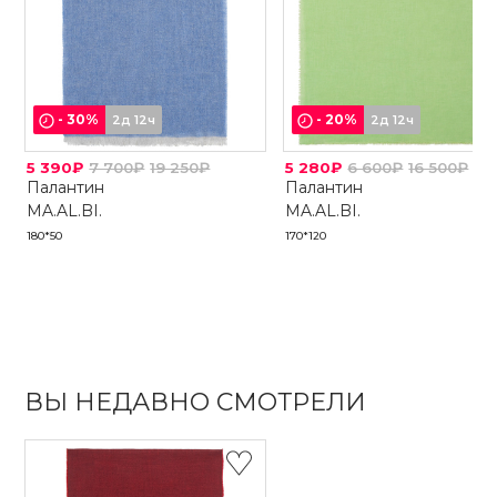
-
30
%
-
20
%
2д 12ч
2д 12ч
5 390₽
7 700₽
19 250₽
5 280₽
6 600₽
16 500₽
Палантин
Палантин
MA.AL.BI.
MA.AL.BI.
180*50
170*120
ВЫ НЕДАВНО СМОТРЕЛИ