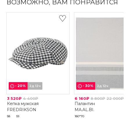
ВОЗМОЖНО, ВАМ ПОНРАВИТСЯ
-
20
%
-
30
%
2д 12ч
2д 12ч
3 520₽
4 400₽
6 160₽
8 800₽
22 000₽
Кепка мужская
Палантин
FREDRIKSON
MA.AL.BI.
58
59
180*70