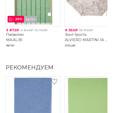
-
20
%
2д 12ч
3 872₽
4 840₽
12 100₽
9 350₽
18 700₽
Палантин
Зонт-трость
MA.AL.BI.
ALVIERO MARTINI 1A ...
180*50
D110,L80
РЕКОМЕНДУЕМ