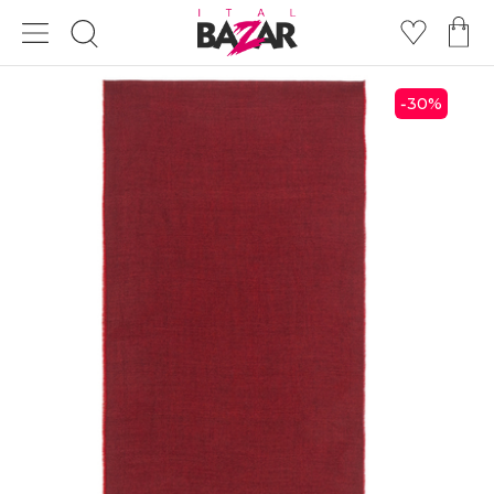
30
%
-