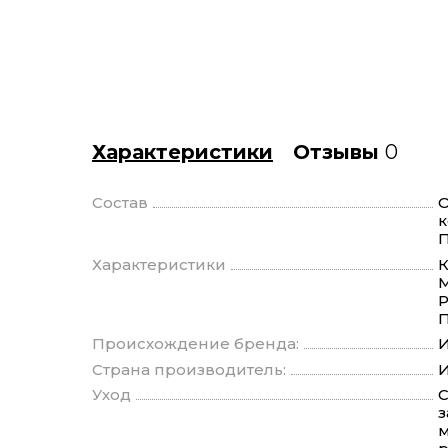
Характеристики
Отзывы
0
Состав
О
к
П
Характеристики
К
М
Р
П
Происхождение бренда:
И
Страна производитель:
И
Уход
С
з
м