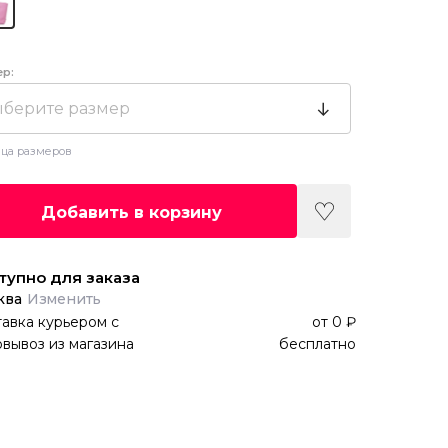
ер:
берите размер
ца размеров
Добавить в корзину
тупно для заказа
ква
Изменить
авка курьером
с
от
0 ₽
вывоз из магазина
бесплатно