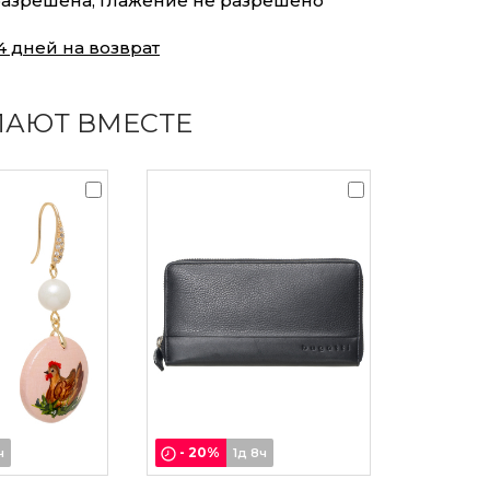
азрешена, Глажение не разрешено
4 дней на возврат
ПАЮТ ВМЕСТЕ
-
20
%
ч
1д 8ч