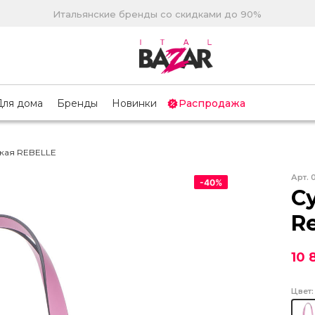
Итальянские бренды со скидками до 90%
Для дома
Бренды
Новинки
Распродажа
кая REBELLE
Арт.
-
40
%
С
Re
10 
Цвет: