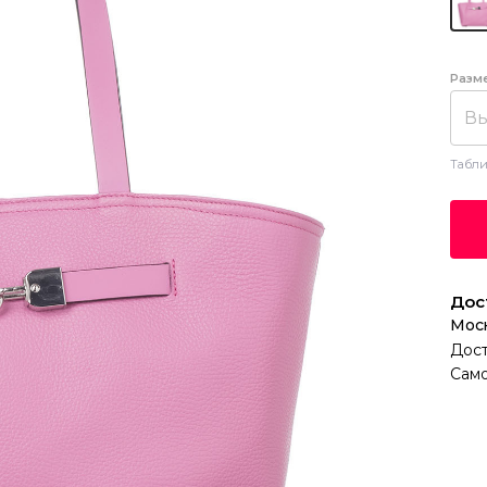
Разм
Вы
Табли
Дос
Мос
Дост
Само