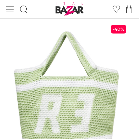
40
%
-