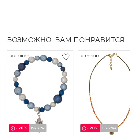
ВОЗМОЖНО, ВАМ ПОНРАВИТСЯ
premium
premium
-
20
%
-
20
%
15ч 27м
15ч 27м