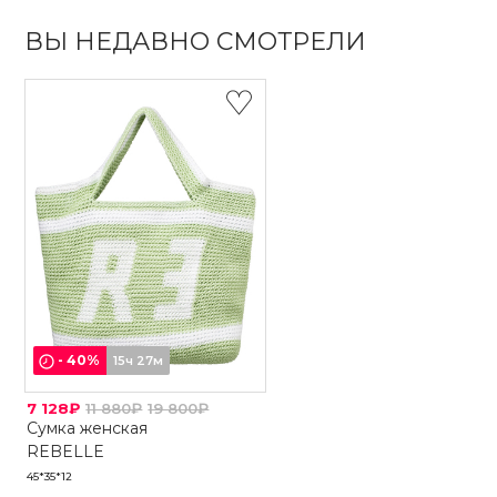
ВЫ НЕДАВНО СМОТРЕЛИ
-
40
%
15ч 27м
7 128₽
11 880₽
19 800₽
Сумка женская
REBELLE
45*35*12