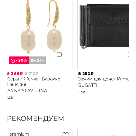
-
20
%
15ч 27м
5 368₽
6 710₽
8 250₽
Серьги Жемчуг Барокко
Зажим для денег Primo
женские
BUGATTI
ANNA SLAVUTINA
11*8*1
L3,5
РЕКОМЕНДУЕМ
premium