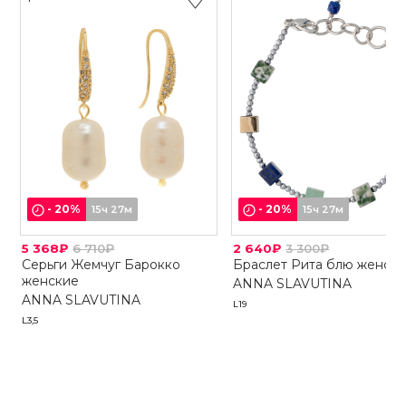
-
20
%
-
20
%
15ч 27м
15ч 27м
5 368₽
6 710₽
2 640₽
3 300₽
Серьги Жемчуг Барокко
Браслет Рита блю женск
женские
ANNA SLAVUTINA
ANNA SLAVUTINA
L19
L3,5