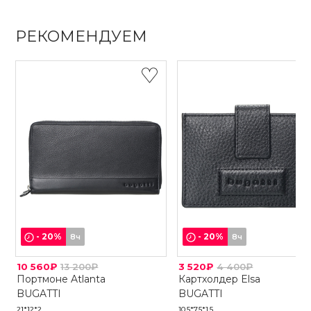
РЕКОМЕНДУЕМ
-
20
%
-
20
%
8ч
8ч
10 560₽
13 200₽
3 520₽
4 400₽
Портмоне Atlanta
Картхолдер Elsa
BUGATTI
BUGATTI
21*12*2
10,5*7,5*1,5