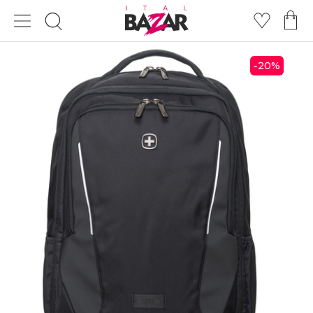
20
%
-