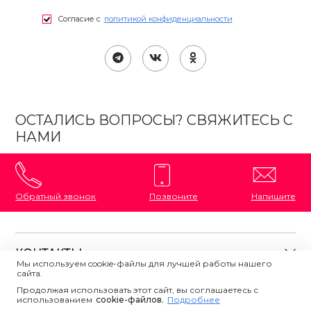
Согласие с
политикой конфиденциальности
ОСТАЛИСЬ ВОПРОСЫ? СВЯЖИТЕСЬ С
НАМИ
Обратный звонок
Позвоните
Напишите
КОНТАКТЫ
Мы используем cookie-файлы для лучшей работы нашего
сайта.
8 (800) 333-87-72
Магазины на карте
Продолжая использовать этот сайт, вы соглашаетесь с
ПОЛЕЗНАЯ ИНФОРМАЦИЯ
использованием
Напишите нам
сookie-файлов.
Подробнее
О магазине