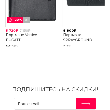
-
20
%
8ч
5 720₽
7 150₽
8 800₽
Портмоне Vertice
Портмоне
BUGATTI
SPRAYGROUND
12,8*10,5*2
14*9*3
ПОДПИШИТЕСЬ НА СКИДКИ!