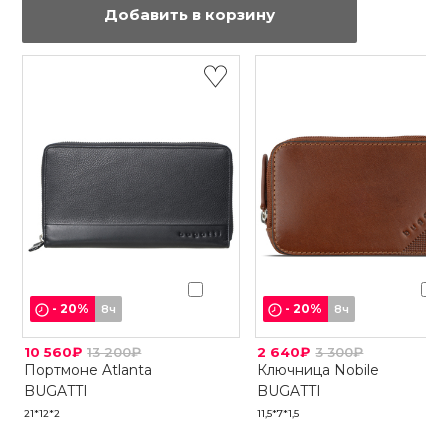
Добавить в корзину
-
20
%
-
20
%
8ч
8ч
10 560₽
13 200₽
2 640₽
3 300₽
Портмоне Atlanta
Ключница Nobile
BUGATTI
BUGATTI
21*12*2
11,5*7*1,5