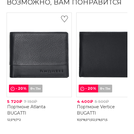
ВОЗМОЖНО, ВАМ ПОНРАВИТСЯ
-
20
%
-
20
%
8ч 11м
8ч 11м
5 720₽
7 150₽
4 400₽
5 500₽
Портмоне Atlanta
Портмоне Vertice
BUGATTI
BUGATTI
12,5*9,7*2
10,5*8,5*1,5
12,5*8,5*1,5