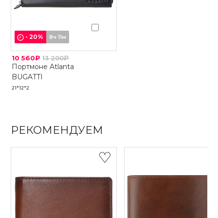
-
20
%
8ч 11м
10 560₽
13 200₽
Портмоне Atlanta
BUGATTI
21*12*2
РЕКОМЕНДУЕМ