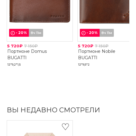
-
20
%
-
20
%
8ч 11м
8ч 11м
5 720₽
7 150₽
5 720₽
7 150₽
Портмоне Domus
Портмоне Nobile
BUGATTI
BUGATTI
12*9,2*1,5
12*9,5*2
ВЫ НЕДАВНО СМОТРЕЛИ