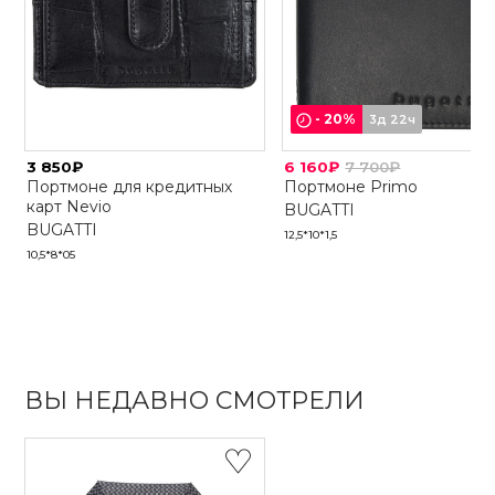
-
20
%
3д 22ч
3 850₽
6 160₽
7 700₽
Портмоне для кредитных
Портмоне Primo
карт Nevio
BUGATTI
BUGATTI
12,5*10*1,5
10,5*8*05
ВЫ НЕДАВНО СМОТРЕЛИ