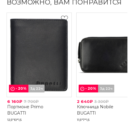
ВОЗМОЖНО, ВАМ ПОНРАВИТСЯ
-
20
%
-
20
%
3д 22ч
3д 22ч
6 160₽
7 700₽
2 640₽
3 300₽
Портмоне Primo
Ключница Nobile
BUGATTI
BUGATTI
12,5*10*1,5
11,5*7*1,5