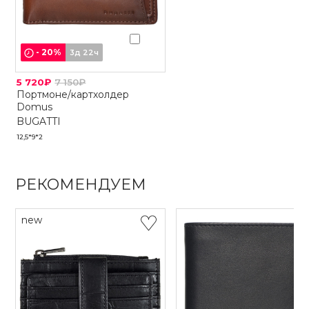
-
20
%
3д 22ч
5 720₽
7 150₽
Портмоне/картхолдер
Domus
BUGATTI
12,5*9*2
РЕКОМЕНДУЕМ
new