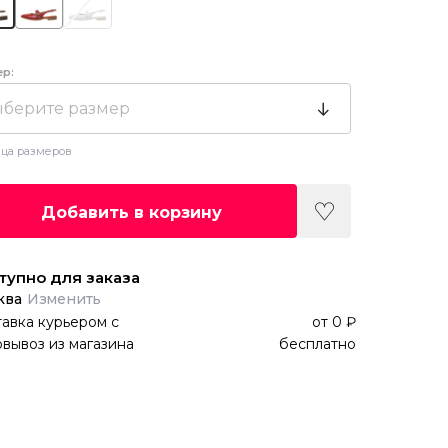
ер:
берите размер
ца размеров
Добавить в корзину
тупно для заказа
ква
Изменить
авка курьером
с
от
0 ₽
вывоз из магазина
бесплатно