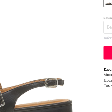
Разм
Вы
Табли
Дос
Мос
Дост
Само