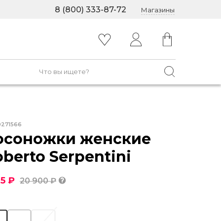
8 (800) 333-87-72
Магазины
0271566
осоножки женские
berto Serpentini
15 ₽
20 900 ₽