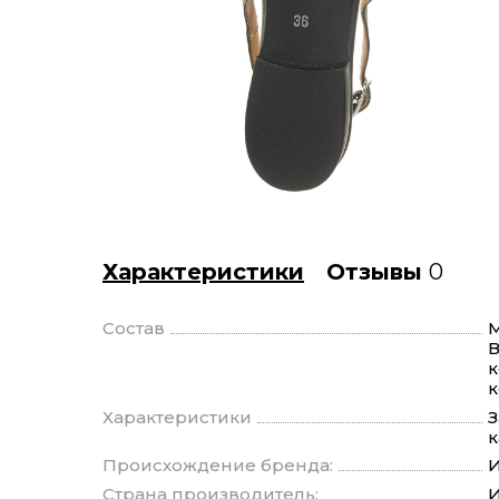
Характеристики
Отзывы
0
Состав
М
В
к
к
Характеристики
З
к
Происхождение бренда:
И
Страна производитель:
И