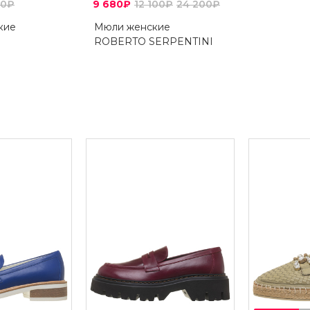
00₽
9 680₽
12 100₽
24 200₽
кие
Мюли женские
ROBERTO SERPENTINI