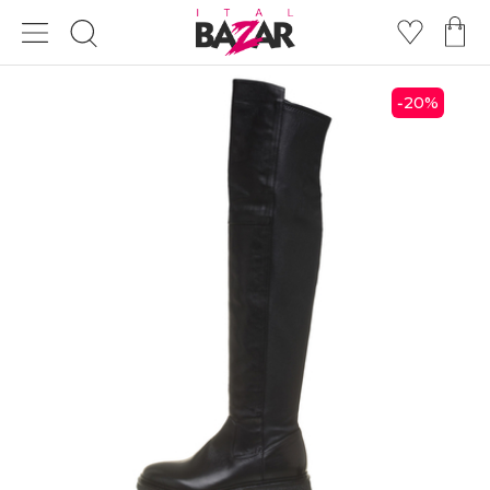
20
%
-