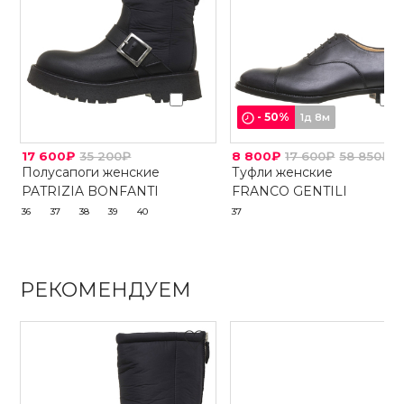
-
50
%
1д 8м
17 600₽
35 200₽
8 800₽
17 600₽
58 850₽
Полусапоги женские
Туфли женские
PATRIZIA BONFANTI
FRANCO GENTILI
36
37
38
39
40
37
РЕКОМЕНДУЕМ