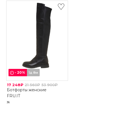
-
20
%
1д 8м
17 248₽
21 560₽
53 900₽
Ботфорты женские
FRU.IT
36