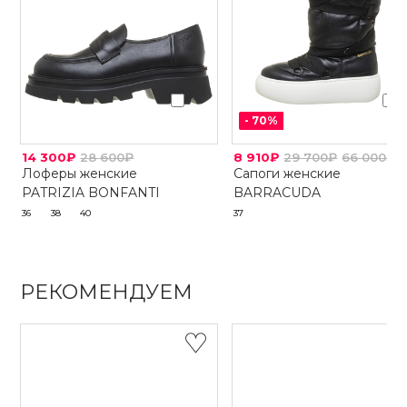
-
70
%
14 300₽
28 600₽
8 910₽
29 700₽
66 000₽
Лоферы женские
Сапоги женские
PATRIZIA BONFANTI
BARRACUDA
36
38
40
37
РЕКОМЕНДУЕМ