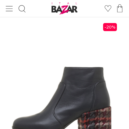
20
%
-