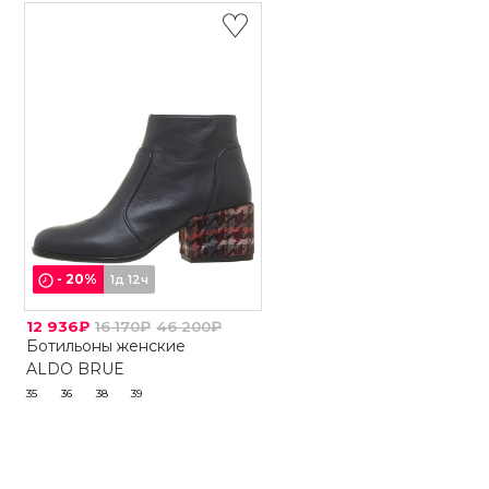
-
20
%
1д 12ч
12 936₽
16 170₽
46 200₽
Ботильоны женские
ALDO BRUE
35
36
38
39