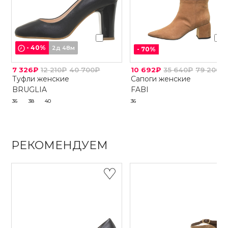
-
40
%
2д 48м
-
70
%
7 326₽
12 210₽
40 700₽
10 692₽
35 640₽
79 200₽
Туфли женские
Сапоги женские
BRUGLIA
FABI
36
38
40
36
РЕКОМЕНДУЕМ