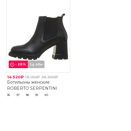
-
20
%
2д 48м
14 520₽
18 150₽
36 300₽
Ботильоны женские
ROBERTO SERPENTINI
36
37
38
39
40