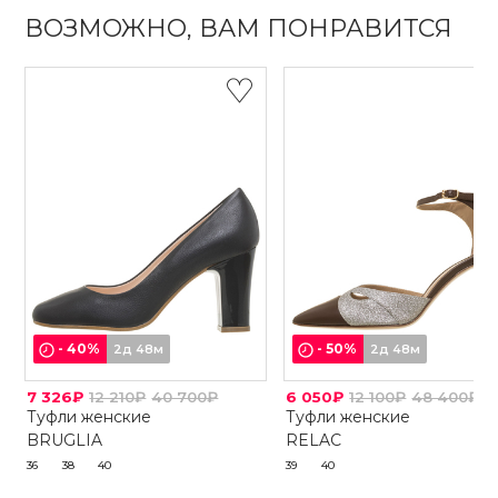
ВОЗМОЖНО, ВАМ ПОНРАВИТСЯ
-
40
%
-
50
%
2д 48м
2д 48м
7 326₽
12 210₽
40 700₽
6 050₽
12 100₽
48 400₽
Туфли женские
Туфли женские
BRUGLIA
RELAC
36
38
40
39
40