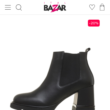
20
%
-