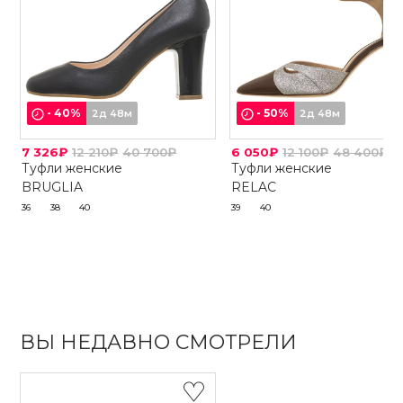
-
40
%
-
50
%
2д 48м
2д 48м
7 326₽
12 210₽
40 700₽
6 050₽
12 100₽
48 400₽
Туфли женские
Туфли женские
BRUGLIA
RELAC
36
38
40
39
40
ВЫ НЕДАВНО СМОТРЕЛИ