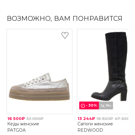
ВОЗМОЖНО, ВАМ ПОНРАВИТСЯ
-
30
%
1д 19ч
16 500₽
33 000₽
13 244₽
18 920₽
47 300₽
Кеды женские
Сапоги женские
PATGOA
REDWOOD