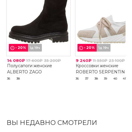
-
20
%
-
20
%
1д 19ч
1д 19ч
14 080₽
17 600₽
35 200₽
9 240₽
11 550₽
23 100₽
Полусапоги женские
Кроссовки женские
ALBERTO ZAGO
ROBERTO SERPENTINI
36
38
36
37
38
39
40
41
ВЫ НЕДАВНО СМОТРЕЛИ