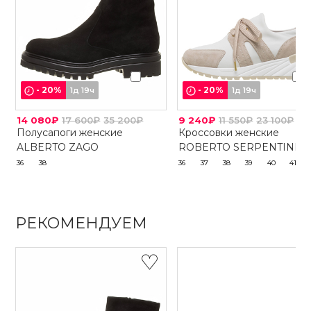
-
20
%
-
20
%
1д 19ч
1д 19ч
14 080₽
17 600₽
35 200₽
9 240₽
11 550₽
23 100₽
Полусапоги женские
Кроссовки женские
ALBERTO ZAGO
ROBERTO SERPENTINI
36
38
36
37
38
39
40
41
РЕКОМЕНДУЕМ