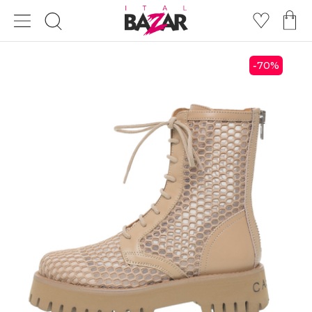
70
%
-