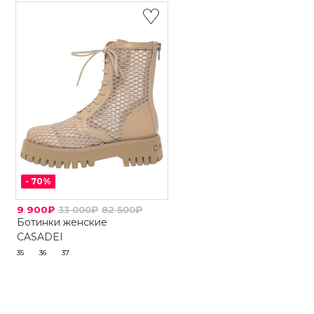
-
70
%
9 900₽
33 000₽
82 500₽
Ботинки женские
CASADEI
35
36
37