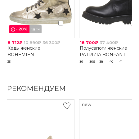
-
20
%
1д 1ч
8 712₽
10 890₽
36 300₽
18 700₽
37 400₽
Кеды женские
Полусапоги женские
BOHEMIEN
PATRIZIA BONFANTI
35
36
36,5
38
40
41
РЕКОМЕНДУЕМ
new