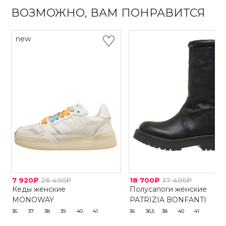
ВОЗМОЖНО, ВАМ ПОНРАВИТСЯ
new
7 920₽
26 400₽
18 700₽
37 400₽
Кеды женские
Полусапоги женские
MONOWAY
PATRIZIA BONFANTI
36
37
38
39
40
41
36
36,5
38
40
41