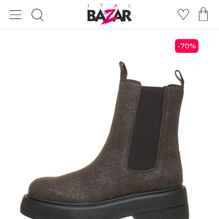
70
%
-