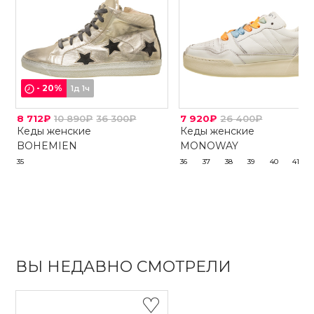
-
20
%
1д 1ч
8 712₽
10 890₽
36 300₽
7 920₽
26 400₽
Кеды женские
Кеды женские
BOHEMIEN
MONOWAY
35
36
37
38
39
40
41
ВЫ НЕДАВНО СМОТРЕЛИ