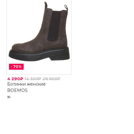
-
70
%
4 290₽
14 300₽
28 600₽
Ботинки женские
BOEMOS
35