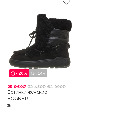
-
20
%
15ч 24м
25 960₽
32 450₽
64 900₽
Ботинки женские
BOGNER
38