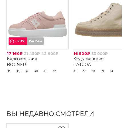
-
20
%
15ч 24м
17 160₽
21 450₽
42 900₽
16 500₽
33 000₽
Кеды женские
Кеды женские
BOGNER
PATGOA
38
38,5
39
40
41
42
36
37
38
39
41
ВЫ НЕДАВНО СМОТРЕЛИ