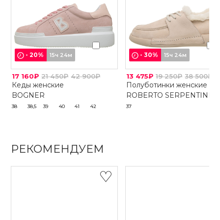
-
20
%
-
30
%
15ч 24м
15ч 24м
17 160₽
21 450₽
42 900₽
13 475₽
19 250₽
38 500₽
Кеды женские
Полуботинки женские
BOGNER
ROBERTO SERPENTINI
38
38,5
39
40
41
42
37
РЕКОМЕНДУЕМ