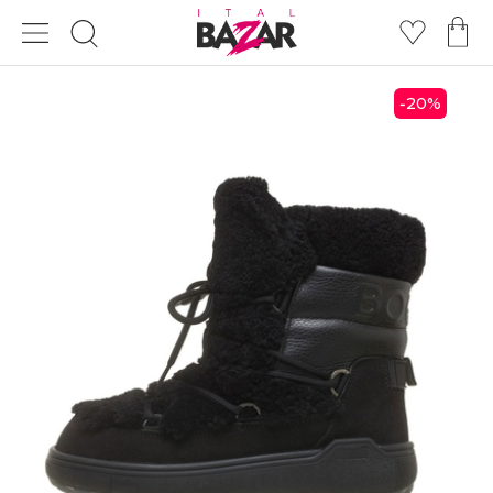
20
%
-