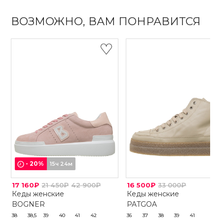
ВОЗМОЖНО, ВАМ ПОНРАВИТСЯ
-
20
%
15ч 24м
17 160₽
21 450₽
42 900₽
16 500₽
33 000₽
Кеды женские
Кеды женские
BOGNER
PATGOA
38
38,5
39
40
41
42
36
37
38
39
41