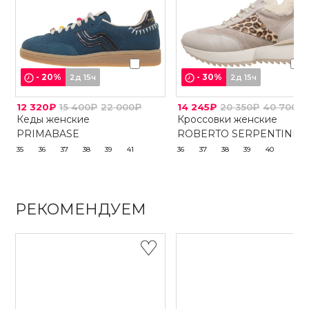
-
20
%
-
30
%
2д 15ч
2д 15ч
12 320₽
15 400₽
22 000₽
14 245₽
20 350₽
40 700₽
Кеды женские
Кроссовки женские
PRIMABASE
ROBERTO SERPENTINI
35
36
37
38
39
41
36
37
38
39
40
РЕКОМЕНДУЕМ