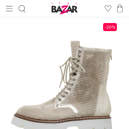
20
%
-