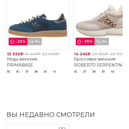
-
20
%
-
30
%
2д 15ч
2д 15ч
12 320₽
15 400₽
22 000₽
14 245₽
20 350₽
40 700₽
Кеды женские
Кроссовки женские
PRIMABASE
ROBERTO SERPENTINI
35
36
37
38
39
41
36
37
38
39
40
ВЫ НЕДАВНО СМОТРЕЛИ