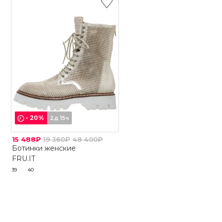
-
20
%
2д 15ч
15 488₽
19 360₽
48 400₽
Ботинки женские
FRU.IT
39
40