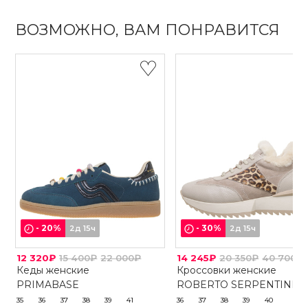
ВОЗМОЖНО, ВАМ ПОНРАВИТСЯ
-
20
%
-
30
%
2д 15ч
2д 15ч
12 320₽
15 400₽
22 000₽
14 245₽
20 350₽
40 700₽
Кеды женские
Кроссовки женские
PRIMABASE
ROBERTO SERPENTINI
35
36
37
38
39
41
36
37
38
39
40