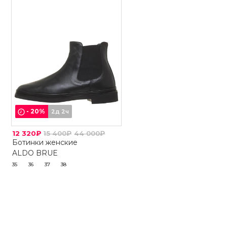
-
20
%
2д 2ч
12 320₽
15 400₽
44 000₽
Ботинки женские
ALDO BRUE
35
36
37
38