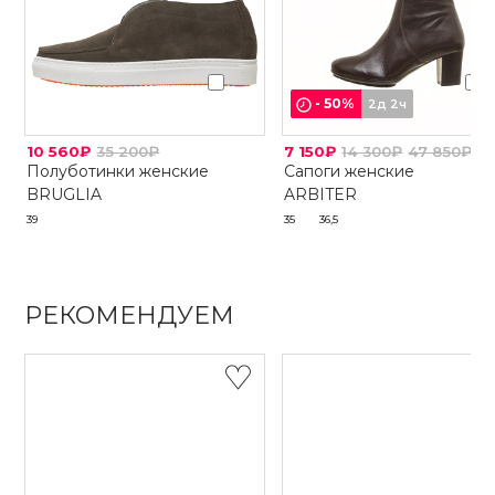
-
50
%
2д 2ч
10 560₽
35 200₽
7 150₽
14 300₽
47 850₽
Полуботинки женские
Сапоги женские
BRUGLIA
ARBITER
39
35
36,5
РЕКОМЕНДУЕМ