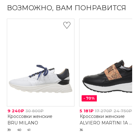
ВОЗМОЖНО, ВАМ ПОНРАВИТСЯ
-
70
%
9 240₽
30 800₽
5 181₽
17 270₽
24 750₽
Кроссовки женские
Кроссовки женские
BRU MILANO
ALVIERO MARTINI 1A ...
39
40
41
36