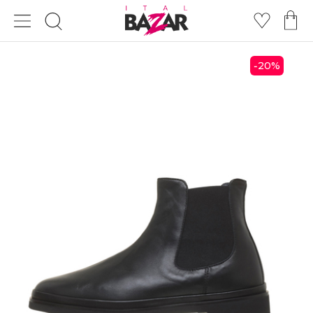
20
%
-