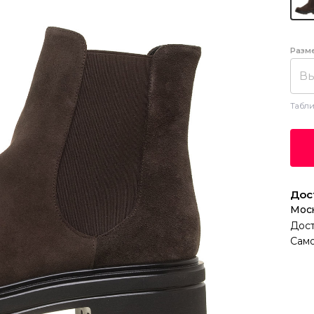
Разм
Вы
Табли
Дос
Мос
Дост
Само