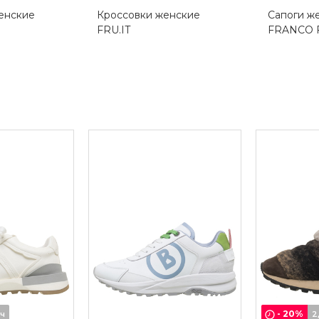
енские
Кроссовки женские
Сапоги ж
FRU.IT
FRANCO 
-
20
%
6ч
2