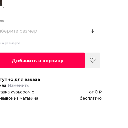
ер:
берите размер
ца размеров
Добавить в корзину
тупно для заказа
ква
Изменить
авка курьером
с
от
0 ₽
вывоз из магазина
бесплатно