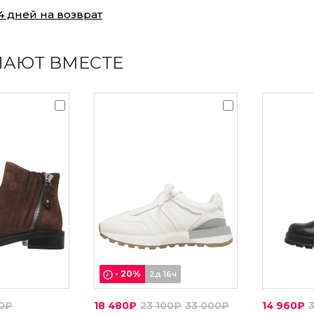
4 дней на возврат
ПАЮТ ВМЕСТЕ
-
20
%
2д 16ч
00₽
18 480₽
23 100₽
33 000₽
14 960₽