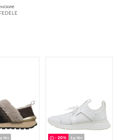
енские
FEDELE
-
20
%
д 16ч
2д 16ч