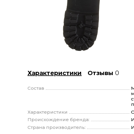
Характеристики
Отзывы
0
Состав
М
м
с
п
Характеристики
О
Происхождение бренда:
И
Страна производитель:
И