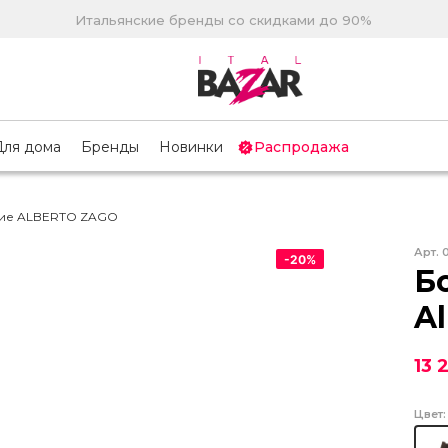
Итальянские бренды со скидками до 90%
Для дома
Бренды
Новинки
Распродажа
кие ALBERTO ZAGO
Арт.
-
20
%
Б
Al
13 
Цвет: