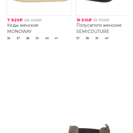
7 920₽
26 400₽
15 510₽
51 700₽
Кеды женские
Полусапоги женские
MONOWAY
SEMICOUTURE
36
37
38
39
40
41
37
38
39
40