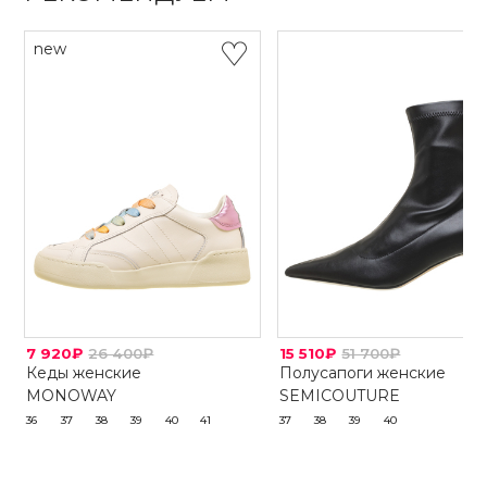
new
7 920₽
26 400₽
15 510₽
51 700₽
Кеды женские
Полусапоги женские
MONOWAY
SEMICOUTURE
36
37
38
39
40
41
37
38
39
40