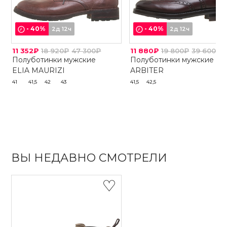
-
40
%
-
40
%
2д 12ч
2д 12ч
11 352₽
18 920₽
47 300₽
11 880₽
19 800₽
39 600₽
Полуботинки мужские
Полуботинки мужские
ELIA MAURIZI
ARBITER
41
41,5
42
43
41,5
42,5
ВЫ НЕДАВНО СМОТРЕЛИ