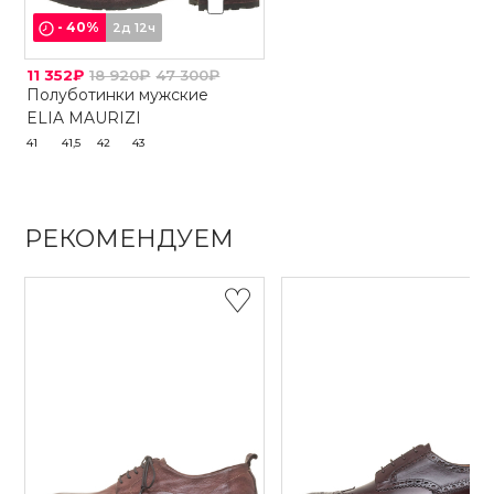
-
40
%
2д 12ч
11 352₽
18 920₽
47 300₽
Полуботинки мужские
ELIA MAURIZI
41
41,5
42
43
РЕКОМЕНДУЕМ