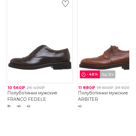
-
40
%
2д 12ч
10 560₽
26 400₽
11 880₽
19 800₽
39 600₽
Полуботинки мужские
Полуботинки мужские
FRANCO FEDELE
ARBITER
39
40
42
42