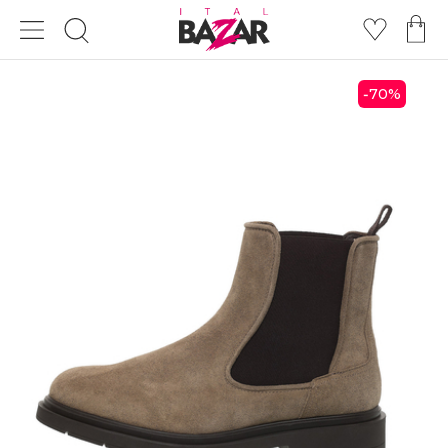
70
%
-