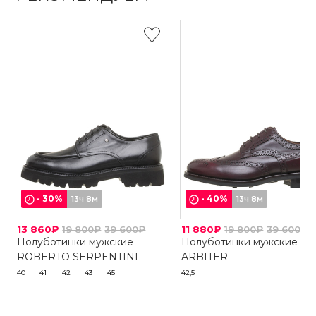
-
30
%
-
40
%
13ч 8м
13ч 8м
13 860₽
19 800₽
39 600₽
11 880₽
19 800₽
39 600₽
Полуботинки мужские
Полуботинки мужские
ROBERTO SERPENTINI
ARBITER
40
41
42
43
45
42,5