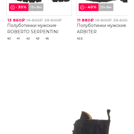
-
30
%
-
40
%
13ч 8м
13ч 8м
13 860₽
19 800₽
39 600₽
11 880₽
19 800₽
39 600₽
Полуботинки мужские
Полуботинки мужские
ROBERTO SERPENTINI
ARBITER
40
41
42
43
45
42,5