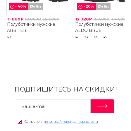
-
40
%
-
20
%
13ч 8м
13ч 8м
11 880₽
19 800₽
39 600₽
12 320₽
15 400₽
44 000₽
Полуботинки мужские
Полуботинки мужские
ARBITER
ALDO BRUE
40
42
43
44
45
ПОДПИШИТЕСЬ НА СКИДКИ!
Согласие с
политикой конфиденциальности