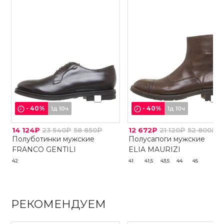
-
40
%
-
40
%
1д 10ч
1д 10ч
14 124₽
23 540₽
58 850₽
12 672₽
21 120₽
52 800₽
Полуботинки мужские
Полусапоги мужские
FRANCO GENTILI
ELIA MAURIZI
42
41
41,5
43,5
44
45
РЕКОМЕНДУЕМ