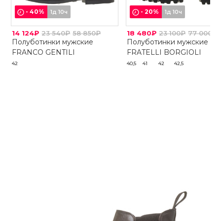
-
40
%
-
20
%
1д 10ч
1д 10ч
14 124₽
23 540₽
58 850₽
18 480₽
23 100₽
77 000₽
Полуботинки мужские
Полуботинки мужские
FRANCO GENTILI
FRATELLI BORGIOLI
42
40,5
41
42
42,5