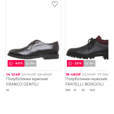
-
40
%
-
20
%
1д 10ч
1д 10ч
14 124₽
23 540₽
58 850₽
18 480₽
23 100₽
77 000₽
Полуботинки мужские
Полуботинки мужские
FRANCO GENTILI
FRATELLI BORGIOLI
42
40,5
41
42
42,5