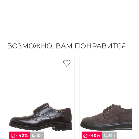
ВОЗМОЖНО, ВАМ ПОНРАВИТСЯ
-
40
%
-
40
%
1д 10ч
1д 10ч