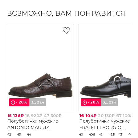
ВОЗМОЖНО, ВАМ ПОНРАВИТСЯ
-
20
%
-
20
%
3д 22ч
3д 22ч
15 136₽
18 920₽
47 300₽
16 104₽
20 130₽
67 100₽
Полуботинки мужские
Полуботинки мужские
ANTONIO MAURIZI
FRATELLI BORGIOLI
42
43
44
40
40,5
42
42,5
43
44