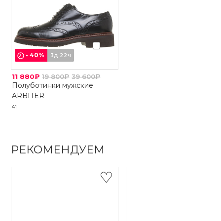
-
40
%
3д 22ч
11 880₽
19 800₽
39 600₽
Полуботинки мужские
ARBITER
41
РЕКОМЕНДУЕМ