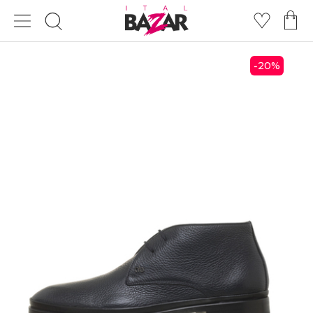
20
%
-