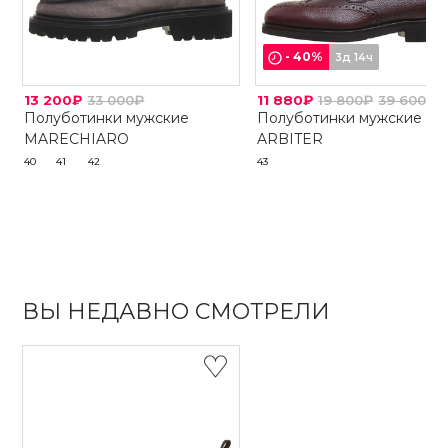
-
40
%
3д 14ч
13 200₽
33 000₽
11 880₽
19 800₽
39 600₽
Полуботинки мужские
Полуботинки мужские
MARECHIARO
ARBITER
40
41
42
43
ВЫ НЕДАВНО СМОТРЕЛИ