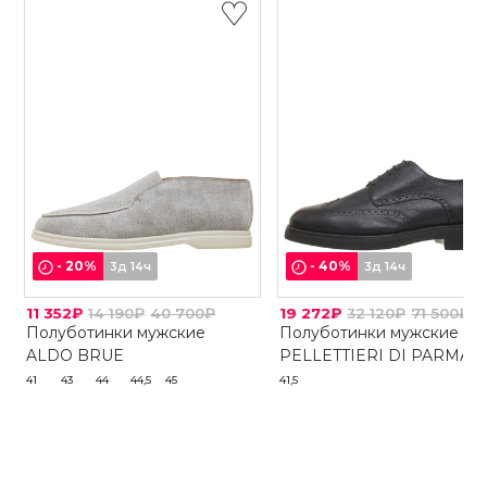
-
20
%
-
40
%
3д 14ч
3д 14ч
11 352₽
14 190₽
40 700₽
19 272₽
32 120₽
71 500₽
Полуботинки мужские
Полуботинки мужские
ALDO BRUE
PELLETTIERI DI PARMA
41
43
44
44,5
45
41,5