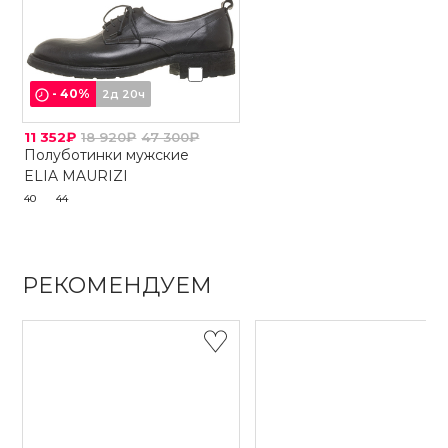
-
40
%
2д 20ч
11 352₽
18 920₽
47 300₽
Полуботинки мужские
ELIA MAURIZI
40
44
РЕКОМЕНДУЕМ