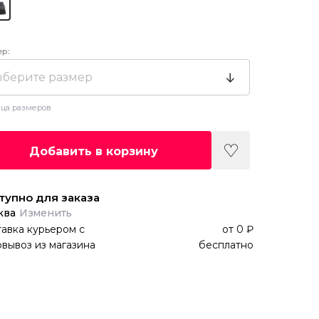
ер:
берите размер
ца размеров
Добавить в корзину
тупно для заказа
ква
Изменить
авка курьером
с
от
0 ₽
вывоз из магазина
бесплатно