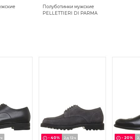
ужские
Полуботинки мужские
PELLETTIERI DI PARMA
-
40
%
-
20
%
2ч
2д 12ч
2