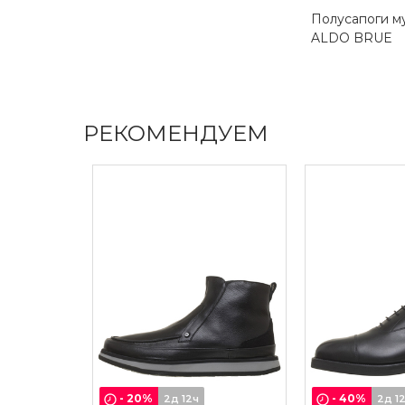
Полусапоги м
ALDO BRUE
РЕКОМЕНДУЕМ
-
20
%
-
40
%
2д 12ч
2д 1