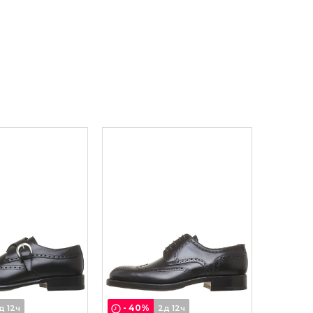
-
40
%
д 12ч
2д 12ч