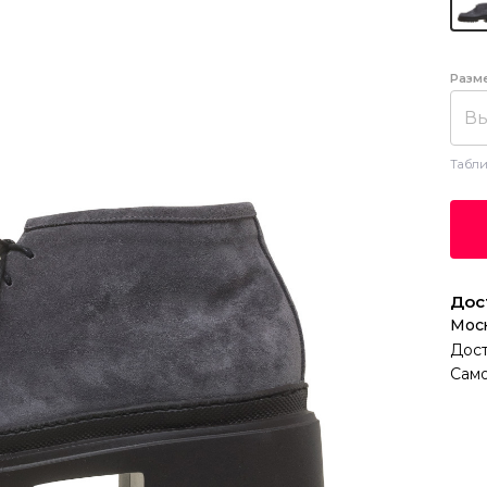
Разм
Вы
Табли
Дос
Мос
Дост
Само