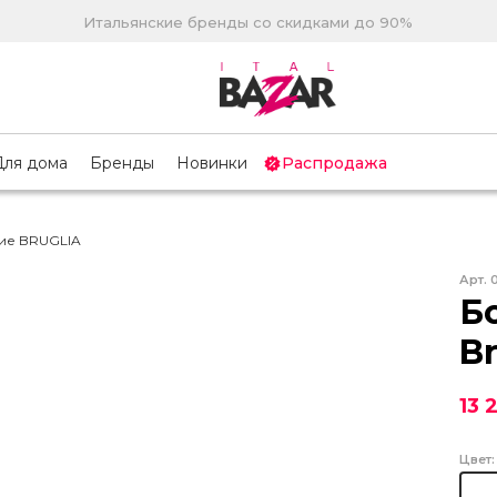
Итальянские бренды со скидками до 90%
Для дома
Бренды
Новинки
Распродажа
ие BRUGLIA
Арт.
Б
Br
13 
Цвет: