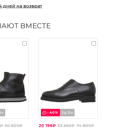
4 дней на возврат
ПАЮТ ВМЕСТЕ
-
40
%
2ч
2д 12ч
0₽
50 600₽
20 196₽
33 660₽
74 800₽