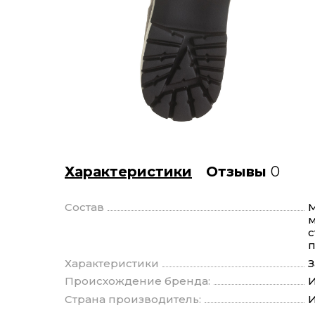
Характеристики
Отзывы
0
Состав
М
м
с
п
Характеристики
З
Происхождение бренда:
И
Страна производитель:
И