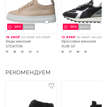
-
20
%
-
30
%
1д 22ч
1д 22ч
16 280₽
20 350₽
40 700₽
12 936₽
18 480₽
46 200₽
Кеды женские
Кроссовки женские
STOKTON
RUN OF
37
38
39
40
41
36
37
38
39
РЕКОМЕНДУЕМ