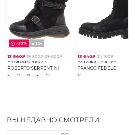
-
30
%
1д 22ч
13 860₽
19 800₽
39 600₽
13 640₽
34 100₽
Ботинки женские
Ботинки женские
ROBERTO SERPENTINI
FRANCO FEDELE
36
37
38
39
40
37
ВЫ НЕДАВНО СМОТРЕЛИ