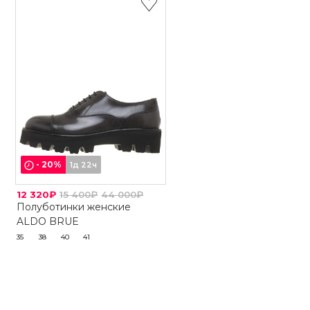
-
20
%
1д 22ч
12 320₽
15 400₽
44 000₽
Полуботинки женские
ALDO BRUE
35
38
40
41