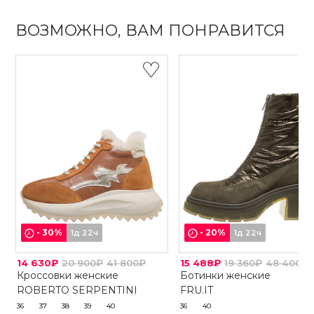
ВОЗМОЖНО, ВАМ ПОНРАВИТСЯ
-
30
%
-
20
%
1д 22ч
1д 22ч
14 630₽
20 900₽
41 800₽
15 488₽
19 360₽
48 400₽
Кроссовки женские
Ботинки женские
ROBERTO SERPENTINI
FRU.IT
36
37
38
39
40
36
40