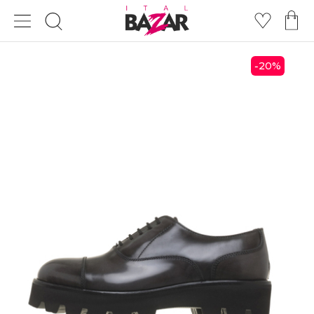
20
%
-