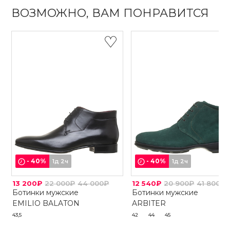
ВОЗМОЖНО, ВАМ ПОНРАВИТСЯ
-
40
%
-
40
%
1д 2ч
1д 2ч
13 200₽
22 000₽
44 000₽
12 540₽
20 900₽
41 800₽
Ботинки мужские
Ботинки мужские
EMILIO BALATON
ARBITER
43,5
42
44
45