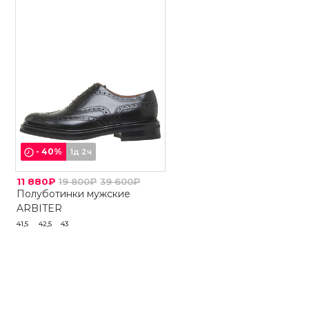
-
40
%
1д 2ч
11 880₽
19 800₽
39 600₽
Полуботинки мужские
ARBITER
41,5
42,5
43