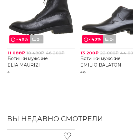
-
40
%
-
40
%
1д 2ч
1д 2ч
11 088₽
18 480₽
46 200₽
13 200₽
22 000₽
44 000₽
Ботинки мужские
Ботинки мужские
ELIA MAURIZI
EMILIO BALATON
41
43,5
ВЫ НЕДАВНО СМОТРЕЛИ