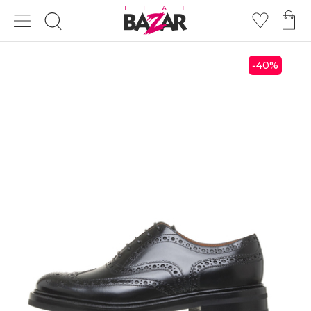
40
%
-