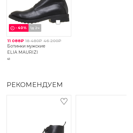
-
40
%
1д 2ч
11 088₽
18 480₽
46 200₽
Ботинки мужские
ELIA MAURIZI
41
РЕКОМЕНДУЕМ