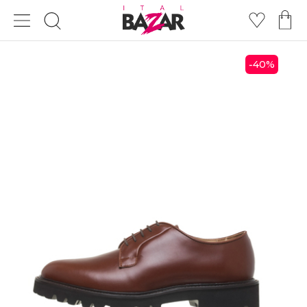
40
%
-