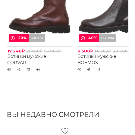
-
20
%
-
40
%
12ч 18м
12ч 18м
17 248₽
21 560₽
53 900₽
8 580₽
14 300₽
28 600₽
Ботинки мужские
Ботинки мужские
CORVARI
BOEMOS
40
42
43
44
40
41
42
ВЫ НЕДАВНО СМОТРЕЛИ