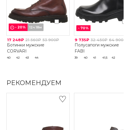
-
20
%
12ч 18м
-
70
%
17 248₽
21 560₽
53 900₽
9 735₽
32 450₽
64 900₽
Ботинки мужские
Полусапоги мужские
CORVARI
FABI
40
42
43
44
39
40
41
41,5
42
РЕКОМЕНДУЕМ