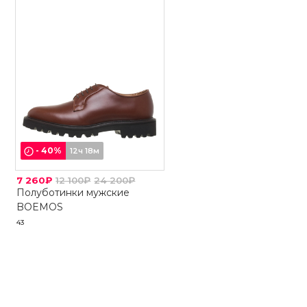
-
40
%
12ч 18м
7 260₽
12 100₽
24 200₽
Полуботинки мужские
BOEMOS
43