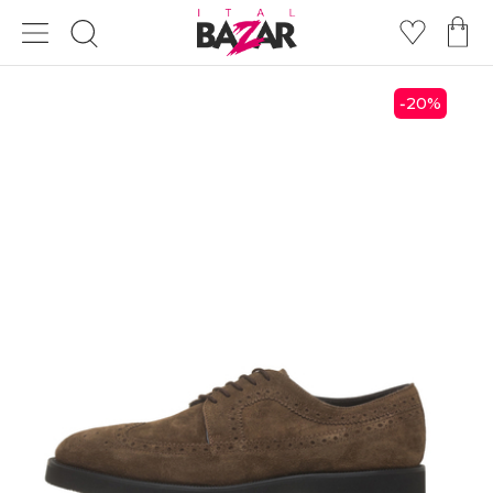
20
%
-