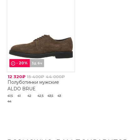
-
20
%
3д 6ч
12 320₽
15 400₽
44 000₽
Полуботинки мужские
ALDO BRUE
41,5
41
42
42,5
43,5
43
44