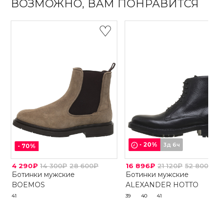
ВОЗМОЖНО, ВАМ ПОНРАВИТСЯ
-
20
%
3д 6ч
-
70
%
4 290₽
14 300₽
28 600₽
16 896₽
21 120₽
52 800₽
Ботинки мужские
Ботинки мужские
BOEMOS
ALEXANDER HOTTO
41
39
40
41