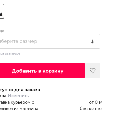
ер:
берите размер
ца размеров
Добавить в корзину
тупно для заказа
ква
Изменить
авка курьером
с
от
0 ₽
вывоз из магазина
бесплатно