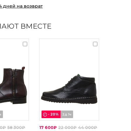
4 дней на возврат
ПАЮТ ВМЕСТЕ
-
20
%
ч
2д 1ч
50₽
58 300₽
17 600₽
22 000₽
44 000₽