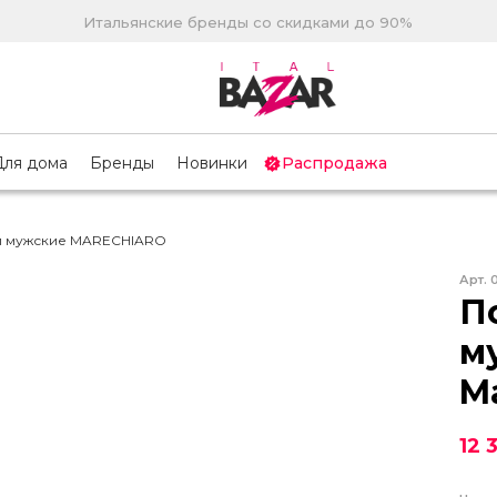
Итальянские бренды со скидками до 90%
Для дома
Бренды
Новинки
Распродажа
и мужские MARECHIARO
Арт.
П
м
M
12 