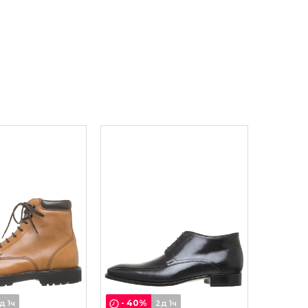
-
40
%
д 1ч
2д 1ч