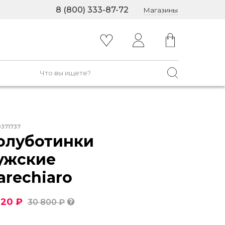
8 (800) 333-87-72
Магазины
0371737
олуботинки
ужские
arechiaro
320 ₽
30 800 ₽