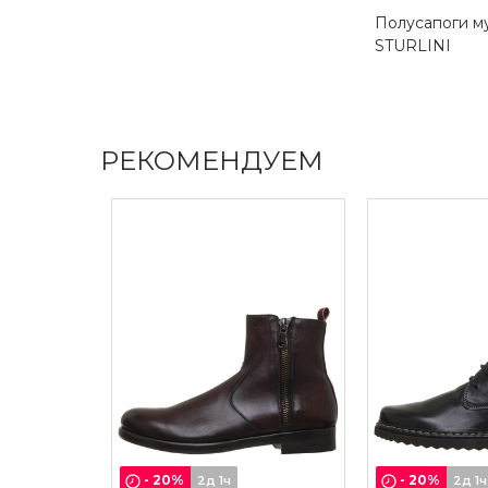
Полусапоги м
STURLINI
РЕКОМЕНДУЕМ
-
20
%
-
20
%
2д 1ч
2д 1ч