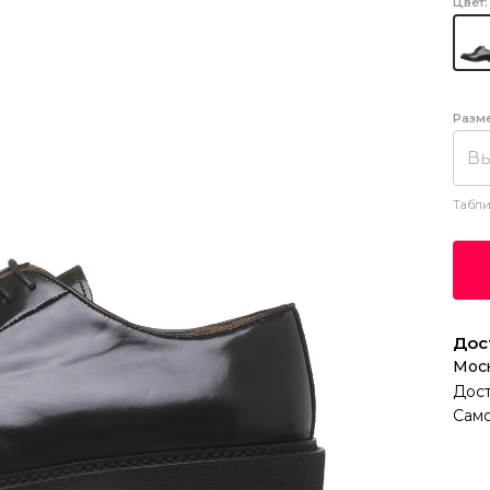
Цвет:
Разм
Вы
Табли
Дос
Мос
Дост
Само