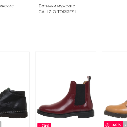
ужские
Ботинки мужские
GALIZIO TORRESI
-
40
%
2
-
70
%