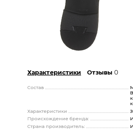
Характеристики
Отзывы
0
Состав
М
В
к
к
Характеристики
З
Происхождение бренда:
И
Страна производитель:
И