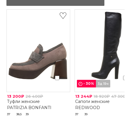
-
30
%
3д 15ч
13 200₽
26 400₽
13 244₽
18 920₽
47 300₽
Туфли женские
Сапоги женские
PATRIZIA BONFANTI
REDWOOD
37
38,5
39
37
39