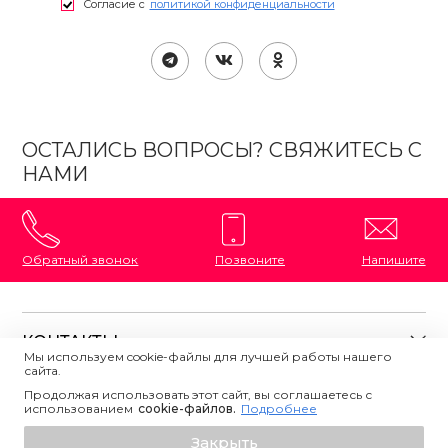
Согласие с
политикой конфиденциальности
ОСТАЛИСЬ ВОПРОСЫ? СВЯЖИТЕСЬ С
НАМИ
Обратный звонок
Позвоните
Напишите
КОНТАКТЫ
Мы используем cookie-файлы для лучшей работы нашего
сайта.
8 (800) 333-87-72
Магазины на карте
Продолжая использовать этот сайт, вы соглашаетесь с
ПОЛЕЗНАЯ ИНФОРМАЦИЯ
использованием
Напишите нам
сookie-файлов.
Подробнее
О магазине
Узнать о поступлении
Закрыть