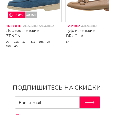
-
40
%
3д 15ч
16 038₽
26 730₽
59 400₽
12 210₽
40 700₽
Лоферы женские
Туфли женские
ZENONI
BRUGLIA
36
36,5
37
37,5
38,5
39
37
39,5
40...
ПОДПИШИТЕСЬ НА СКИДКИ!