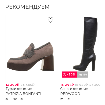
РЕКОМЕНДУЕМ
-
30
%
3д 15ч
13 200₽
26 400₽
13 244₽
18 920₽
47 300₽
Туфли женские
Сапоги женские
PATRIZIA BONFANTI
REDWOOD
37
38,5
39
37
39