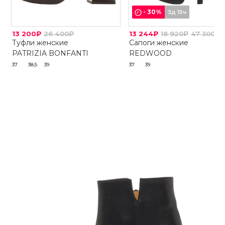
-
30
%
3д 15ч
13 200₽
26 400₽
13 244₽
18 920₽
47 300₽
Туфли женские
Сапоги женские
PATRIZIA BONFANTI
REDWOOD
37
38,5
39
37
39