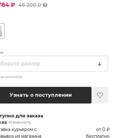
784 ₽
46 200 ₽
ер:
берите размер
ца размеров
Узнать о поступлении
тупно для заказа
ква
Изменить
авка курьером
с
от
0 ₽
вывоз из магазина
бесплатно