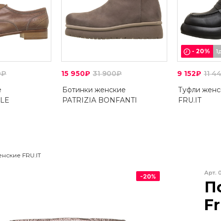
-
20
%
1
0₽
15 950₽
31 900₽
9 152₽
11 4
е
Ботинки женские
Туфли женс
LE
PATRIZIA BONFANTI
FRU.IT
нские FRU.IT
Арт.
-
20
%
П
Fr