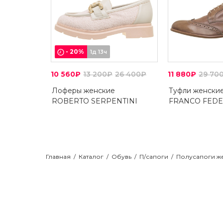
-
20
%
1д 13ч
10 560₽
13 200₽
26 400₽
11 880₽
29 70
Лоферы женские
Туфли женски
ROBERTO SERPENTINI
FRANCO FEDE
Главная
/
Каталог
/
Обувь
/
П/сапоги
/
Полусапоги же