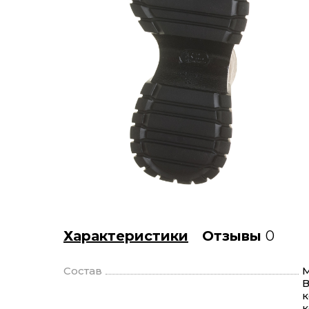
Характеристики
Отзывы
0
Состав
М
В
к
к