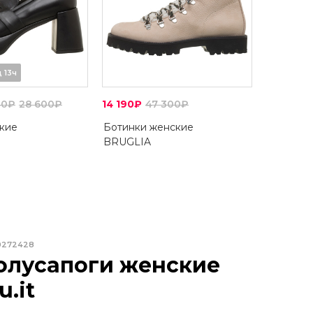
д 13ч
40₽
28 600₽
14 190₽
47 300₽
кие
Ботинки женские
BRUGLIA
0272428
олусапоги женские
u.it