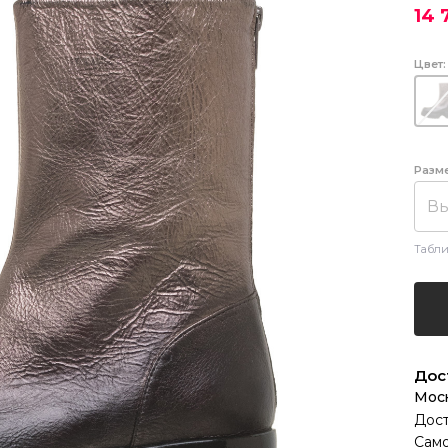
14 
Цвет:
Разм
Вы
Табли
Дос
Мос
Дост
Само