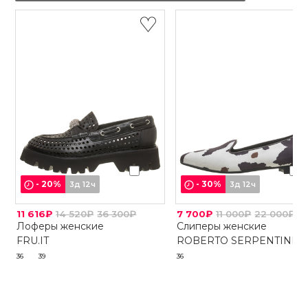
-
20
%
-
30
%
3д 12ч
3д 12ч
11 616₽
14 520₽
36 300₽
7 700₽
11 000₽
22 000₽
Лоферы женские
Слиперы женские
FRU.IT
ROBERTO SERPENTINI
36
39
36