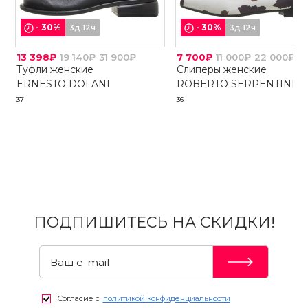
-
30
%
-
30
%
3д 12ч
3д 12ч
13 398₽
19 140₽
31 900₽
7 700₽
11 000₽
22 000₽
Туфли женские
Слиперы женские
ERNESTO DOLANI
ROBERTO SERPENTINI
37
36
ПОДПИШИТЕСЬ НА СКИДКИ!
Согласие с
политикой конфиденциальности