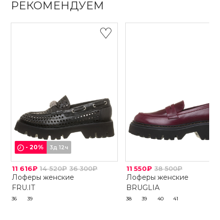
РЕКОМЕНДУЕМ
-
20
%
3д 12ч
11 616₽
14 520₽
36 300₽
11 550₽
38 500₽
Лоферы женские
Лоферы женские
FRU.IT
BRUGLIA
36
39
38
39
40
41