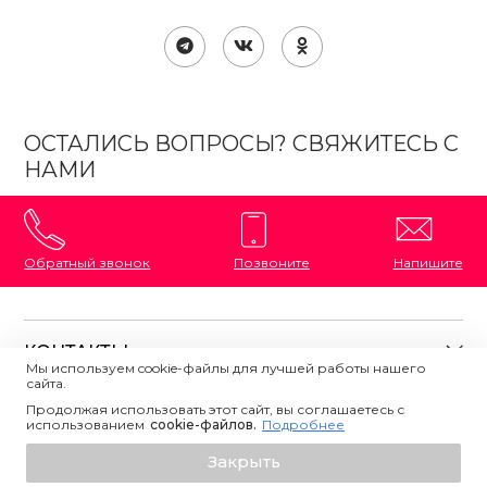
ОСТАЛИСЬ ВОПРОСЫ? СВЯЖИТЕСЬ С
НАМИ
Обратный звонок
Позвоните
Напишите
КОНТАКТЫ
Мы используем cookie-файлы для лучшей работы нашего
сайта.
8 (800) 333-87-72
Магазины на карте
Продолжая использовать этот сайт, вы соглашаетесь с
ПОЛЕЗНАЯ ИНФОРМАЦИЯ
использованием
Напишите нам
сookie-файлов.
Подробнее
О магазине
Узнать о поступлении
Закрыть
Контакты
Политика конфиденциальности