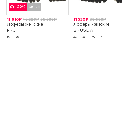
-
20
%
3д 12ч
11 616₽
14 520₽
36 300₽
11 550₽
38 500₽
Лоферы женские
Лоферы женские
FRU.IT
BRUGLIA
36
39
38
39
40
41