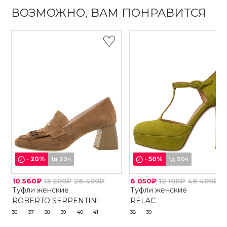
ВОЗМОЖНО, ВАМ ПОНРАВИТСЯ
-
20
%
-
50
%
1д 20ч
1д 20ч
10 560₽
13 200₽
26 400₽
6 050₽
12 100₽
48 400₽
Туфли женские
Туфли женские
ROBERTO SERPENTINI
RELAC
36
37
38
39
40
41
38
39