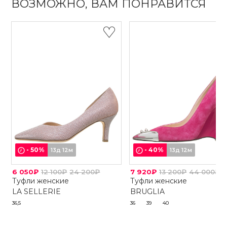
ВОЗМОЖНО, ВАМ ПОНРАВИТСЯ
-
50
%
-
40
%
13д 12м
13д 12м
6 050₽
12 100₽
24 200₽
7 920₽
13 200₽
44 000₽
Туфли женские
Туфли женские
LA SELLERIE
BRUGLIA
36,5
36
39
40