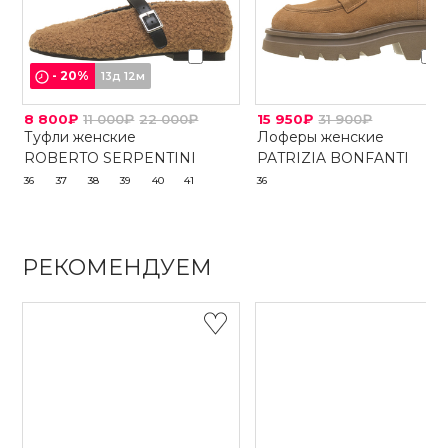
-
20
%
13д 12м
8 800₽
11 000₽
22 000₽
15 950₽
31 900₽
Туфли женские
Лоферы женские
ROBERTO SERPENTINI
PATRIZIA BONFANTI
36
37
38
39
40
41
36
РЕКОМЕНДУЕМ