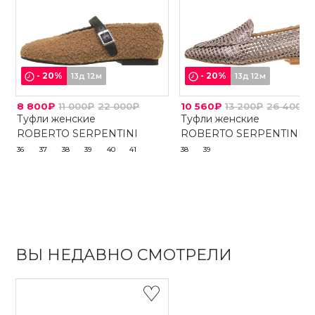
-
20
%
-
20
%
13д 12м
13д 12м
8 800₽
11 000₽
22 000₽
10 560₽
13 200₽
26 400₽
Туфли женские
Туфли женские
ROBERTO SERPENTINI
ROBERTO SERPENTINI
36
37
38
39
40
41
38
39
ВЫ НЕДАВНО СМОТРЕЛИ