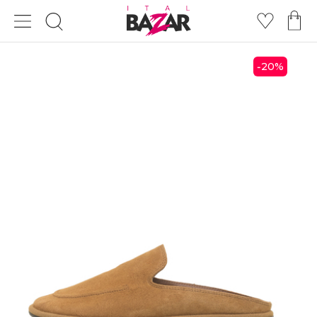
20
%
-