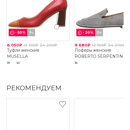
-
50
%
-
20
%
11ч
11ч
6 050₽
12 100₽
24 200₽
9 680₽
12 100₽
24 200₽
Туфли женские
Лоферы женские
MUSELLA
ROBERTO SERPENTINI
39
40
36
РЕКОМЕНДУЕМ