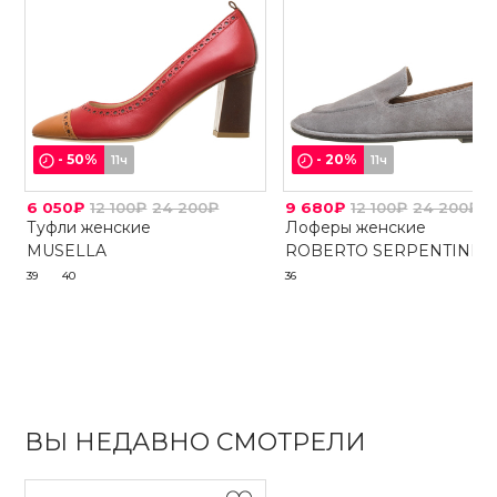
-
50
%
-
20
%
11ч
11ч
6 050₽
12 100₽
24 200₽
9 680₽
12 100₽
24 200₽
Туфли женские
Лоферы женские
MUSELLA
ROBERTO SERPENTINI
39
40
36
ВЫ НЕДАВНО СМОТРЕЛИ