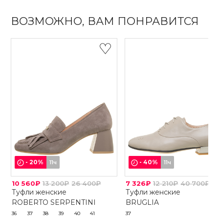
ВОЗМОЖНО, ВАМ ПОНРАВИТСЯ
-
20
%
-
40
%
11ч
11ч
10 560₽
13 200₽
26 400₽
7 326₽
12 210₽
40 700₽
Туфли женские
Туфли женские
ROBERTO SERPENTINI
BRUGLIA
36
37
38
39
40
41
37