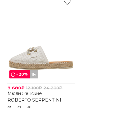
-
20
%
11ч
9 680₽
12 100₽
24 200₽
Мюли женские
ROBERTO SERPENTINI
38
39
40