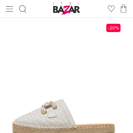
20
%
-