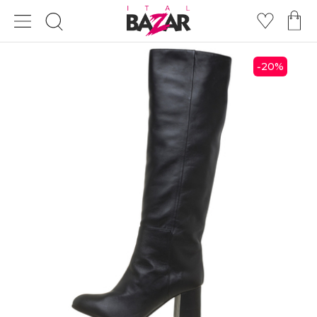
20
%
-