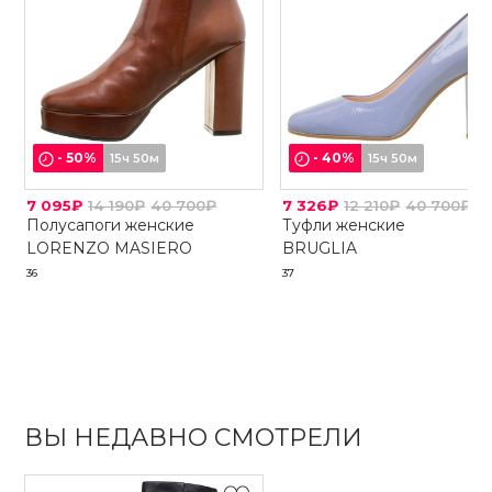
-
50
%
-
40
%
15ч 50м
15ч 50м
7 095₽
14 190₽
40 700₽
7 326₽
12 210₽
40 700₽
Полусапоги женские
Туфли женские
LORENZO MASIERO
BRUGLIA
36
37
ВЫ НЕДАВНО СМОТРЕЛИ