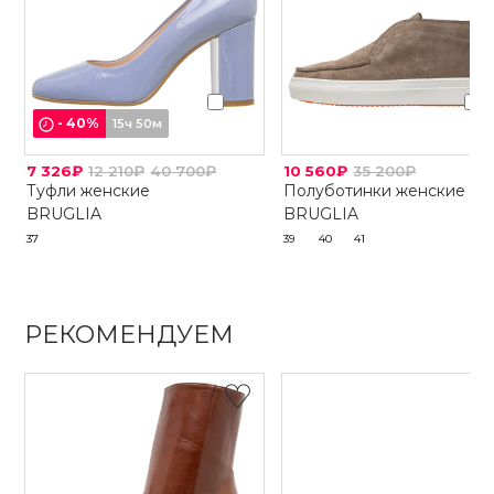
-
40
%
15ч 50м
7 326₽
12 210₽
40 700₽
10 560₽
35 200₽
Туфли женские
Полуботинки женские
BRUGLIA
BRUGLIA
37
39
40
41
РЕКОМЕНДУЕМ