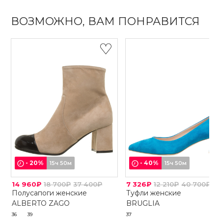
ВОЗМОЖНО, ВАМ ПОНРАВИТСЯ
-
20
%
-
40
%
15ч 50м
15ч 50м
14 960₽
18 700₽
37 400₽
7 326₽
12 210₽
40 700₽
Полусапоги женские
Туфли женские
ALBERTO ZAGO
BRUGLIA
36
39
37