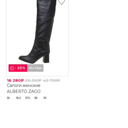
-
20
%
15ч 50м
16 280₽
20 350₽
40 700₽
Сапоги женские
ALBERTO ZAGO
36
36,5
37,5
38
39