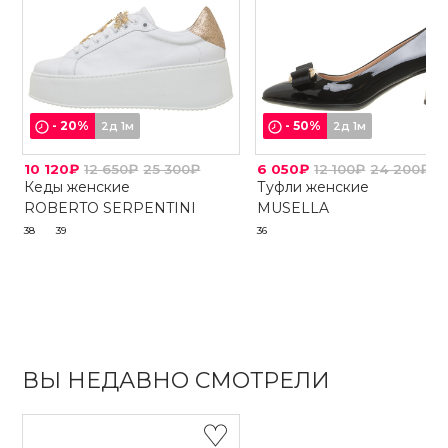
-
20
%
-
50
%
2д 1м
2д 1м
10 120₽
12 650₽
25 300₽
6 050₽
12 100₽
24 200₽
Кеды женские
Туфли женские
ROBERTO SERPENTINI
MUSELLA
38
39
36
ВЫ НЕДАВНО СМОТРЕЛИ