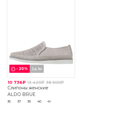
-
20
%
2д 1м
10 736₽
13 420₽
38 500₽
Слипоны женские
ALDO BRUE
35
37
39
40
41