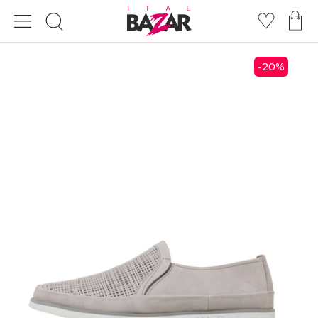
20
%
-