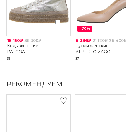
-
70
%
18 150₽
36 300₽
6 336₽
21 120₽
26 400₽
Кеды женские
Туфли женские
PATGOA
ALBERTO ZAGO
36
37
РЕКОМЕНДУЕМ