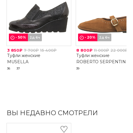
-
50
%
-
20
%
2д 6ч
2д 6ч
3 850₽
7 700₽
15 400₽
8 800₽
11 000₽
22 000₽
Туфли женские
Туфли женские
MUSELLA
ROBERTO SERPENTINI
36
37
39
ВЫ НЕДАВНО СМОТРЕЛИ