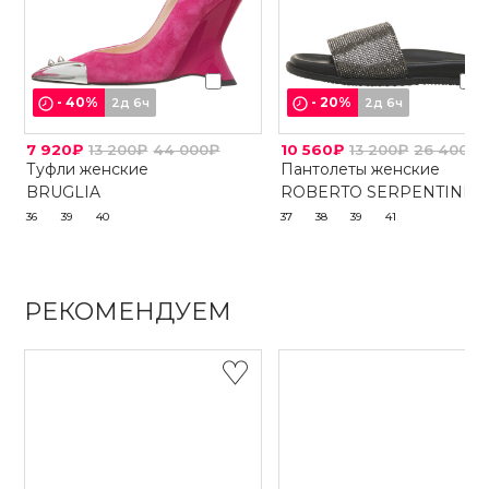
-
40
%
-
20
%
2д 6ч
2д 6ч
7 920₽
13 200₽
44 000₽
10 560₽
13 200₽
26 400₽
Туфли женские
Пантолеты женские
BRUGLIA
ROBERTO SERPENTINI
36
39
40
37
38
39
41
РЕКОМЕНДУЕМ