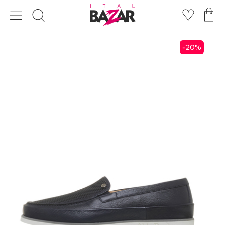
20
%
-