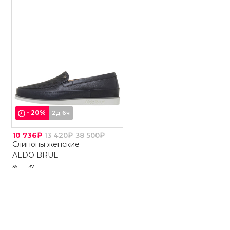
-
20
%
2д 6ч
10 736₽
13 420₽
38 500₽
Слипоны женские
ALDO BRUE
36
37