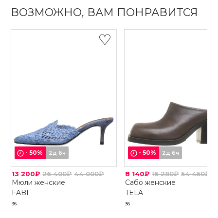
ВОЗМОЖНО, ВАМ ПОНРАВИТСЯ
-
50
%
-
50
%
2д 6ч
2д 6ч
13 200₽
26 400₽
44 000₽
8 140₽
16 280₽
54 450₽
Мюли женские
Сабо женские
FABI
TELA
36
36